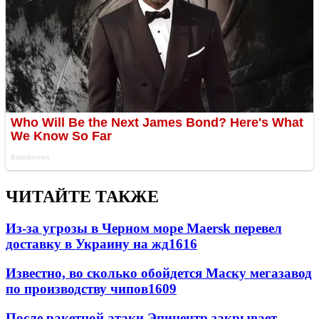
ЧИТАЙТЕ ТАКЖЕ
Из-за угрозы в Черном море Maersk перевел
доставку в Украину на жд
1616
Известно, во сколько обойдется Маску мегазавод
по производству чипов
1609
После ракетной атаки Эпицентр закрывает