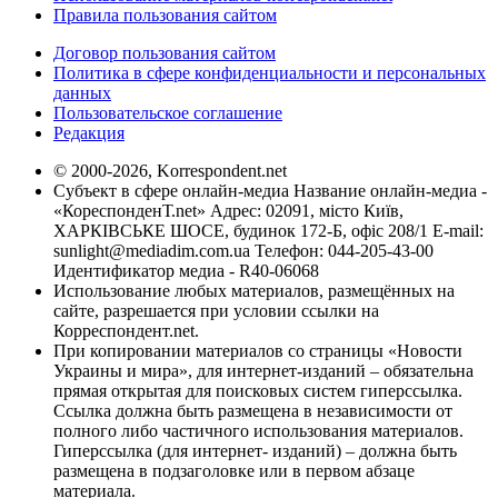
Правила пользования сайтом
Договор пользования сайтом
Политика в сфере конфиденциальности и персональных
данных
Пользовательское соглашение
Редакция
© 2000-2026, Korrespondent.net
Субъект в сфере онлайн-медиа Название онлайн-медиа -
«КореспонденТ.net» Адрес: 02091, місто Київ,
ХАРКІВСЬКЕ ШОСЕ, будинок 172-Б, офіс 208/1 E-mail:
sunlight@mediadim.com.ua
Телефон: 044-205-43-00
Идентификатор медиа - R40-06068
Использование любых материалов, размещённых на
сайте, разрешается при условии ссылки на
Корреспондент.net.
При копировании материалов со страницы «Новости
Украины и мира», для интернет-изданий – обязательна
прямая открытая для поисковых систем гиперссылка.
Ссылка должна быть размещена в независимости от
полного либо частичного использования материалов.
Гиперссылка (для интернет- изданий) – должна быть
размещена в подзаголовке или в первом абзаце
материала.