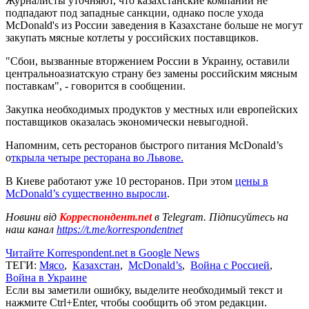
Журналисты уточняют, что казахстанские компании не
подпадают под западные санкции, однако после ухода
McDonald's из России заведения в Казахстане больше не могут
закупать мясные котлеты у российских поставщиков.
"Сбои, вызванные вторжением России в Украину, оставили
центральноазиатскую страну без замены российским мясным
поставкам", - говорится в сообщении.
Закупка необходимых продуктов у местных или европейских
поставщиков оказалась экономически невыгодной.
Напомним, сеть ресторанов быстрого питания McDonald’s
о
ткрыла четыре ресторана во Львове.
В Киеве работают уже 10 ресторанов. При этом
цены в
McDonald’s существенно выросли
.
Новини від
Корреспондент.net
в Telegram. Підписуйтесь на
наш канал
https://t.me/korrespondentnet
Читайте Korrespondent.net в Google News
ТЕГИ:
Мясо
,
Казахстан
,
McDonald’s
,
Война с Россией
,
Война в Украине
Если вы заметили ошибку, выделите необходимый текст и
нажмите Ctrl+Enter, чтобы сообщить об этом редакции.