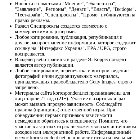
Новости с пометками "Мнение", "Экспертиза",
"Заявление", "Регионы", "Деньги", "Власть", "Выборы",
"Тест-драйв", "Спецпроекты", "Промо" публикуются на
правах рекламы.
Раздел Спецпроекты создается совместно с
коммерческими партнерами.
Любое копирование, публикация, републикация и
другое распространение информации, которое содержит
ссылку на "Интерфакс-Украина", EPA / UPG, строго
воспрещается.
Владелец веб-страницы в разделе Я- Корреспондент
является автор публикации.
Любое копирование, перепечатка и воспроизведение
фотографий и/или аудиовизуальных материалов,
принадлежащих правообладателю Getty Images, строго
запрещено.
Материалы сайта korrespondent.net предназначены для
лиц старше 21 года (21+). Участие в азартных играх
может вызвать игровую зависимость. Соблюдайте
правила (принципы) ответственной игры. При
обнаружении первых признаков зависимости
немедленно обратитесь к специалисту. Помните, что
участие в азартных играх не может являться источником
доходов или альтернативой работе. Информационный
ресурс korrespondent.net не проводит игры на реальные