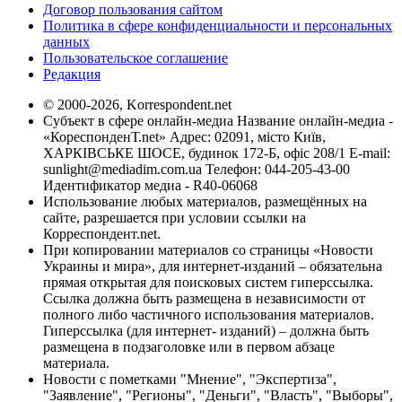
Договор пользования сайтом
Политика в сфере конфиденциальности и персональных
данных
Пользовательское соглашение
Редакция
© 2000-2026, Korrespondent.net
Субъект в сфере онлайн-медиа Название онлайн-медиа -
«КореспонденТ.net» Адрес: 02091, місто Київ,
ХАРКІВСЬКЕ ШОСЕ, будинок 172-Б, офіс 208/1 E-mail:
sunlight@mediadim.com.ua
Телефон: 044-205-43-00
Идентификатор медиа - R40-06068
Использование любых материалов, размещённых на
сайте, разрешается при условии ссылки на
Корреспондент.net.
При копировании материалов со страницы «Новости
Украины и мира», для интернет-изданий – обязательна
прямая открытая для поисковых систем гиперссылка.
Ссылка должна быть размещена в независимости от
полного либо частичного использования материалов.
Гиперссылка (для интернет- изданий) – должна быть
размещена в подзаголовке или в первом абзаце
материала.
Новости с пометками "Мнение", "Экспертиза",
"Заявление", "Регионы", "Деньги", "Власть", "Выборы",