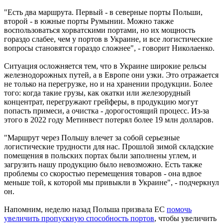
"Есть два маршрута. Первый - в северные порты Польши,
второй - в южные порты Румынии. Можно также
воспользоваться хорватскими портами, но их мощность
гораздо слабее, чем у портов в Украине, и все логистические
вопросы становятся гораздо сложнее", - говорит Николаенко.
Ситуация осложняется тем, что в Украине широкие рельсы
железнодорожных путей, а в Европе они узки. Это отражается
не только на перегрузке, но и на хранении продукции. Более
того: когда такие грузы, как окатки или железорудный
концентрат, перегружают грейферы, в продукцию могут
попасть примеси, а очистка - дорогостоящий процесс. Из-за
этого в 2022 году Метинвест потерял более 19 млн долларов.
"Маршрут через Польшу влечет за собой серьезные
логистические трудности для нас. Прошлой зимой складские
помещения в польских портах были заполнены углем, и
загрузить нашу продукцию было невозможно. Есть также
проблемы со скоростью перемещения товаров - она вдвое
меньше той, к которой мы привыкли в Украине", - подчеркнул
он.
Напомним, неделю назад Польша призвала ЕС
помочь
увеличить пропускную способность портов
, чтобы увеличить