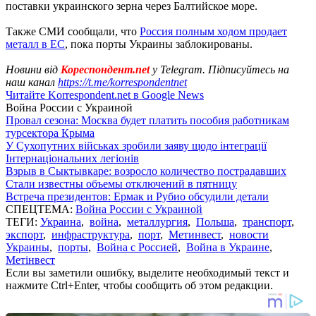
поставки украинского зерна через Балтийское море.
Также СМИ сообщали, что
Россия полным ходом продает
металл в ЕС
, пока порты Украины заблокированы.
Новини від
Кореспондент.net
у Telegram. Підписуйтесь на
наш канал
https://t.me/korrespondentnet
Читайте Korrespondent.net в Google News
Война России с Украиной
Провал сезона: Москва будет платить пособия работникам
турсектора Крыма
У Сухопутних військах зробили заяву щодо інтеграції
Інтернаціональних легіонів
Взрыв в Сыктывкаре: возросло количество пострадавших
Стали известны объемы отключений в пятницу
Встреча президентов: Ермак и Рубио обсудили детали
СПЕЦТЕМА:
Война России с Украиной
ТЕГИ:
Украина
,
война
,
металлургия
,
Польша
,
транспорт
,
экспорт
,
инфраструктура
,
порт
,
Метинвест
,
новости
Украины
,
порты
,
Война с Россией
,
Война в Украине
,
Метінвест
Если вы заметили ошибку, выделите необходимый текст и
нажмите Ctrl+Enter, чтобы сообщить об этом редакции.