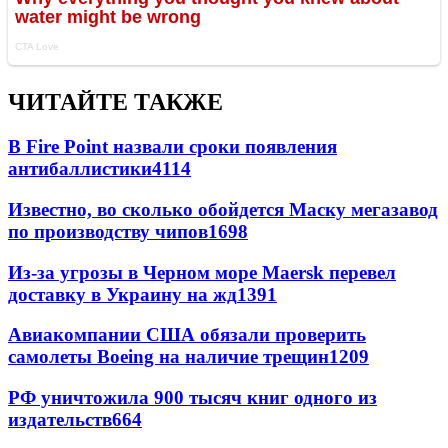
ЧИТАЙТЕ ТАКЖЕ
В Fire Point назвали сроки появления
антибаллистики
4114
Известно, во сколько обойдется Маску мегазавод
по производству чипов
1698
Из-за угрозы в Черном море Maersk перевел
доставку в Украину на жд
1391
Авиакомпании США обязали проверить
самолеты Boeing на наличие трещин
1209
РФ уничтожила 900 тысяч книг одного из
издательств
664