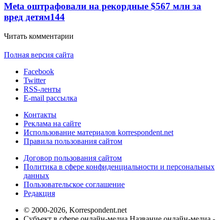
Meta оштрафовали на рекордные $567 млн за
вред детям
144
Читать комментарии
Полная версия сайта
Facebook
Twitter
RSS-ленты
E-mail рассылка
Контакты
Реклама на сайте
Использование материалов korrespondent.net
Правила пользования сайтом
Договор пользования сайтом
Политика в сфере конфиденциальности и персональных
данных
Пользовательское соглашение
Редакция
© 2000-2026, Korrespondent.net
Субъект в сфере онлайн-медиа Название онлайн-медиа -