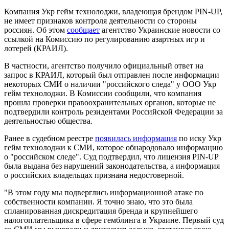
Компания Укр гейм технолоджи, владеющая брендом PIN-UP,
не имеет признаков контроля деятельности со стороны
россиян. Об этом
сообщает
агентство Украинские новости со
ссылкой на Комиссию по регулированию азартных игр и
лотерей (КРАИЛ).
В частности, агентство получило официальный ответ на
запрос в КРАИЛ, который был отправлен после информации
некоторых СМИ о наличии "российского следа" у ООО Укр
гейм технолоджи. В Комиссии сообщили, что компания
прошла проверки правоохранительных органов, которые не
подтвердили контроль резидентами Российской Федерации за
деятельностью общества.
Ранее в судебном реестре
появилась информация
по иску Укр
гейм технолоджи к СМИ, которое обнародовало информацию
о "российском следе". Суд подтвердил, что лицензия PIN-UP
была выдана без нарушений законодательства, а информация
о российских владельцах признана недостоверной.
"В этом году мы подверглись информационной атаке по
собственности компании. Я точно знаю, что это была
спланированная дискредитация бренда и крупнейшего
налогоплательщика в сфере гемблинга в Украине. Первый суд