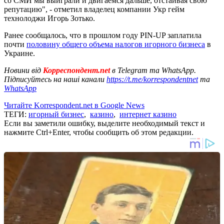
со СМИ мы выиграли и двигаемся дальше, отстаивая свою
репутацию", - отметил владелец компании Укр гейм
технолоджи Игорь Зотько.
Ранее сообщалось, что в прошлом году PIN-UP заплатила
почти
половину общего объема налогов игорного бизнеса
в
Украине.
Новини від
Корреспондент.net
в Telegram та WhatsApp.
Підписуйтесь на наші канали
https://t.me/korrespondentnet
та
WhatsApp
Читайте Korrespondent.net в Google News
ТЕГИ:
игорный бизнес
,
казино
,
интернет казино
Если вы заметили ошибку, выделите необходимый текст и
нажмите Ctrl+Enter, чтобы сообщить об этом редакции.