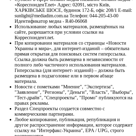
«КореспонденТ.net» Адрес: 02091, місто Київ,
ХАРКІВСЬКЕ ШОСЕ, будинок 172-Б, офіс 208/1 E-mail:
sunlight@mediadim.com.ua
Телефон: 044-205-43-00
Идентификатор медиа - R40-06068
Использование любых материалов, размещённых на
сайте, разрешается при условии ссылки на
Корреспондент.net.
При копировании материалов со страницы «Новости
Украины и мира», для интернет-изданий – обязательна
прямая открытая для поисковых систем гиперссылка.
Ссылка должна быть размещена в независимости от
полного либо частичного использования материалов.
Гиперссылка (для интернет- изданий) – должна быть
размещена в подзаголовке или в первом абзаце
материала.
Новости с пометками "Мнение", "Экспертиза",
"Заявление", "Регионы", "Деньги", "Власть", "Выборы",
"Тест-драйв", "Спецпроекты", "Промо" публикуются на
правах рекламы.
Раздел Спецпроекты создается совместно с
коммерческими партнерами.
Любое копирование, публикация, републикация и
другое распространение информации, которое содержит
ссылку на "Интерфакс-Украина", EPA / UPG, строго
воспрещается.