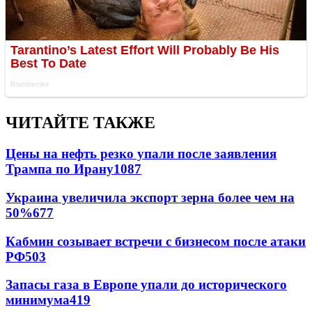
ЧИТАЙТЕ ТАКЖЕ
Цены на нефть резко упали после заявления
Трампа по Ирану
1087
Украина увеличила экспорт зерна более чем на
50%
677
Кабмин созывает встречи с бизнесом после атаки
РФ
503
Запасы газа в Европе упали до исторического
минимума
419