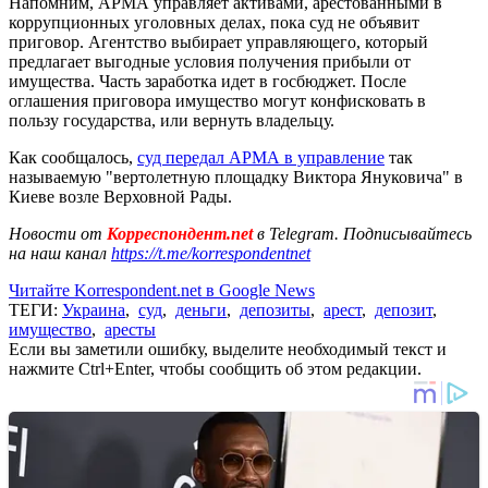
Напомним, АРМА управляет активами, арестованными в
коррупционных уголовных делах, пока суд не объявит
приговор. Агентство выбирает управляющего, который
предлагает выгодные условия получения прибыли от
имущества. Часть заработка идет в госбюджет. После
оглашения приговора имущество могут конфисковать в
пользу государства, или вернуть владельцу.
Как сообщалось,
суд передал АРМА в управление
так
называемую "вертолетную площадку Виктора Януковича" в
Киеве возле Верховной Рады.
Новости от
Корреспондент.net
в Telegram. Подписывайтесь
на наш канал
https://t.me/korrespondentnet
Читайте Korrespondent.net в Google News
ТЕГИ:
Украина
,
суд
,
деньги
,
депозиты
,
арест
,
депозит
,
имущество
,
аресты
Если вы заметили ошибку, выделите необходимый текст и
нажмите Ctrl+Enter, чтобы сообщить об этом редакции.