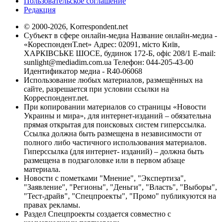
Пользовательское соглашение
Редакция
© 2000-2026, Korrespondent.net
Субъект в сфере онлайн-медиа Название онлайн-медиа -
«КореспонденТ.net» Адрес: 02091, місто Київ,
ХАРКІВСЬКЕ ШОСЕ, будинок 172-Б, офіс 208/1 E-mail:
sunlight@mediadim.com.ua
Телефон: 044-205-43-00
Идентификатор медиа - R40-06068
Использование любых материалов, размещённых на
сайте, разрешается при условии ссылки на
Корреспондент.net.
При копировании материалов со страницы «Новости
Украины и мира», для интернет-изданий – обязательна
прямая открытая для поисковых систем гиперссылка.
Ссылка должна быть размещена в независимости от
полного либо частичного использования материалов.
Гиперссылка (для интернет- изданий) – должна быть
размещена в подзаголовке или в первом абзаце
материала.
Новости с пометками "Мнение", "Экспертиза",
"Заявление", "Регионы", "Деньги", "Власть", "Выборы",
"Тест-драйв", "Спецпроекты", "Промо" публикуются на
правах рекламы.
Раздел Спецпроекты создается совместно с