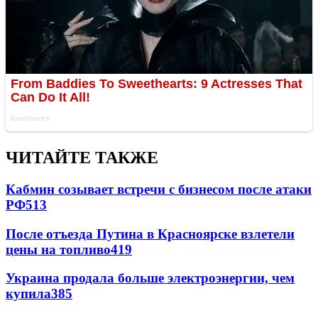
ЧИТАЙТЕ ТАКЖЕ
Кабмин созывает встречи с бизнесом после атаки
РФ
513
После отъезда Путина в Красноярске взлетели
цены на топливо
419
Украина продала больше электроэнергии, чем
купила
385