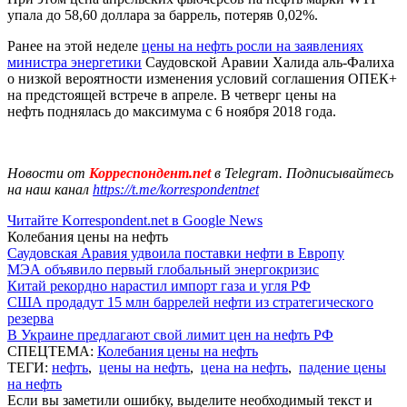
упала до 58,60 доллара за баррель, потеряв 0,02%.
Ранее на этой неделе
цены на нефть росли на заявлениях
министра энергетики
Саудовской Аравии Халида аль-Фалиха
о низкой вероятности изменения условий соглашения ОПЕК+
на предстоящей встрече в апреле. В четверг цены на
нефть поднялась до максимума с 6 ноября 2018 года.
Новости от
Корреспондент.net
в Telegram. Подписывайтесь
на наш канал
https://t.me/korrespondentnet
Читайте Korrespondent.net в Google News
Колебания цены на нефть
Саудовская Аравия удвоила поставки нефти в Европу
МЭА объявило первый глобальный энергокризис
Китай рекордно нарастил импорт газа и угля РФ
США продадут 15 млн баррелей нефти из стратегического
резерва
В Украине предлагают свой лимит цен на нефть РФ
СПЕЦТЕМА:
Колебания цены на нефть
ТЕГИ:
нефть
,
цены на нефть
,
цена на нефть
,
падение цены
на нефть
Если вы заметили ошибку, выделите необходимый текст и