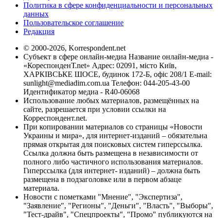
Политика в сфере конфиденциальности и персональных
данных
Пользовательское соглашение
Редакция
© 2000-2026, Korrespondent.net
Субъект в сфере онлайн-медиа Название онлайн-медиа -
«КореспонденТ.net» Адрес: 02091, місто Київ,
ХАРКІВСЬКЕ ШОСЕ, будинок 172-Б, офіс 208/1 E-mail:
sunlight@mediadim.com.ua
Телефон: 044-205-43-00
Идентификатор медиа - R40-06068
Использование любых материалов, размещённых на
сайте, разрешается при условии ссылки на
Корреспондент.net.
При копировании материалов со страницы «Новости
Украины и мира», для интернет-изданий – обязательна
прямая открытая для поисковых систем гиперссылка.
Ссылка должна быть размещена в независимости от
полного либо частичного использования материалов.
Гиперссылка (для интернет- изданий) – должна быть
размещена в подзаголовке или в первом абзаце
материала.
Новости с пометками "Мнение", "Экспертиза",
"Заявление", "Регионы", "Деньги", "Власть", "Выборы",
"Тест-драйв", "Спецпроекты", "Промо" публикуются на