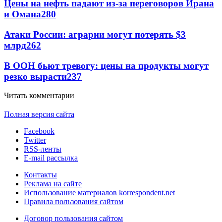
Цены на нефть падают из-за переговоров Ирана
и Омана
280
Атаки России: аграрии могут потерять $3
млрд
262
В ООН бьют тревогу: цены на продукты могут
резко вырасти
237
Читать комментарии
Полная версия сайта
Facebook
Twitter
RSS-ленты
E-mail рассылка
Контакты
Реклама на сайте
Использование материалов korrespondent.net
Правила пользования сайтом
Договор пользования сайтом