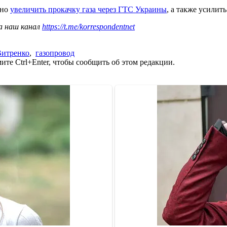
нно
увеличить прокачку газа через ГТС Украины
, а также усили
а наш канал
https://t.me/korrespondentnet
Витренко
,
газопровод
те Ctrl+Enter, чтобы сообщить об этом редакции.