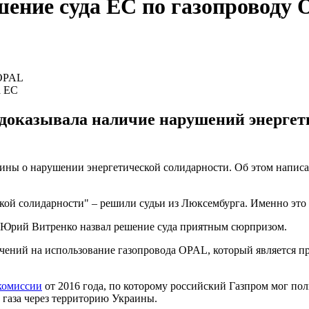
шение суда ЕС по газопроводу
а ЕС
т доказывала наличие нарушений энергет
ины о нарушении энергетической солидарности. Об этом написа
ой солидарности" – решили судьи из Люксембурга. Именно это м
 Юрий Витренко назвал решение суда приятным сюрпризом.
чений на использование газопровода OPAL, который является п
комиссии
от 2016 года, по которому российский Газпром мог по
а газа через территорию Украины.