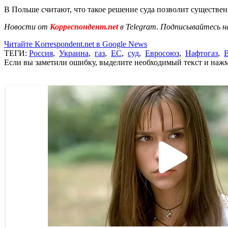
В Польше считают, что такое решение суда позволит существе
Новости от
Корреспондент.net
в Telegram. Подписывайтесь н
Читайте Korrespondent.net в Google News
ТЕГИ:
Россия
,
Украина
,
газ
,
ЕС
,
суд
,
Евросоюз
,
Нафтогаз
,
Если вы заметили ошибку, выделите необходимый текст и нажми