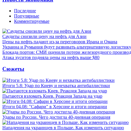
Последние
Популярные
Комментируемые
Саудиты снизили цену на нефть для Азии
Цены на нефть падают из-за переговоров Ирана и Омана
Украина и Румыния будут развивать альтернативную логистику
Блокада портов: СМИ оценили потери железорудного производ
Атака хуситов подняла цены на нефть выше $80
Сюжеты
Итоги 5.8: Удар по Киеву и нехватка антибаллистики
Пытаются взломать Киев. Реакция Запада на удар
Итоги 04.08: "Сафари" в Херсоне и итоги операции
Удары по России. Чего достигла 40-дневная операция
Нападения на украинцев в Польше. Как изменить ситуацию