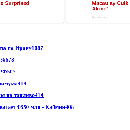
мпа по Ирану
1087
0%
678
 РФ
505
инимума
419
ны на топливо
414
ватает €650 млн - Кабмин
408