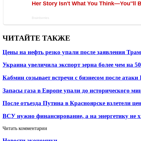
ЧИТАЙТЕ ТАКЖЕ
Цены на нефть резко упали после заявления Тра
Украина увеличила экспорт зерна более чем на 5
Кабмин созывает встречи с бизнесом после атаки
Запасы газа в Европе упали до исторического м
После отъезда Путина в Красноярске взлетели це
ВСУ нужно финансирование, а на энергетику не х
Читать комментарии
Новости экономики