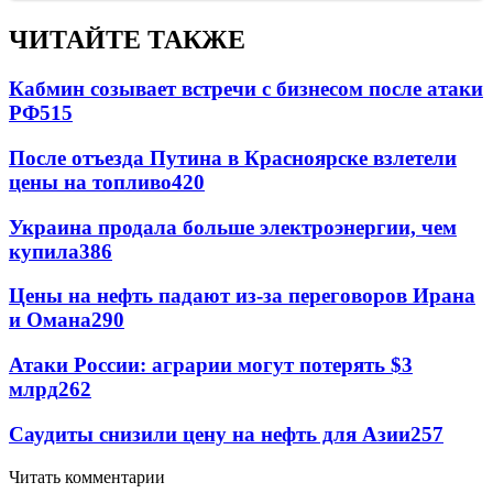
ЧИТАЙТЕ ТАКЖЕ
Кабмин созывает встречи с бизнесом после атаки
РФ
515
После отъезда Путина в Красноярске взлетели
цены на топливо
420
Украина продала больше электроэнергии, чем
купила
386
Цены на нефть падают из-за переговоров Ирана
и Омана
290
Атаки России: аграрии могут потерять $3
млрд
262
Саудиты снизили цену на нефть для Азии
257
Читать комментарии