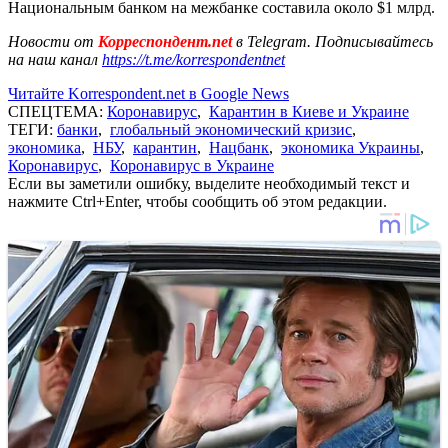
Национальным банком на межбанке составила около $1 млрд.
Новости от
Корреспондент.net
в Telegram. Подписывайтесь
на наш канал
https://t.me/korrespondentnet
Читайте Korrespondent.net в Google News
СПЕЦТЕМА:
Коронавирус
,
Карантин в Киеве и Украине
ТЕГИ:
банки
,
глобальный экономический кризис
,
экономика
,
НБУ
,
карантин
,
Нацбанк
,
экономика Украины
,
Коронавирус
,
Коронавирус в Украине
Если вы заметили ошибку, выделите необходимый текст и
нажмите Ctrl+Enter, чтобы сообщить об этом редакции.