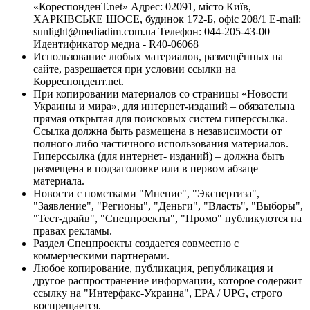
«КореспонденТ.net» Адрес: 02091, місто Київ,
ХАРКІВСЬКЕ ШОСЕ, будинок 172-Б, офіс 208/1 E-mail:
sunlight@mediadim.com.ua
Телефон: 044-205-43-00
Идентификатор медиа - R40-06068
Использование любых материалов, размещённых на
сайте, разрешается при условии ссылки на
Корреспондент.net.
При копировании материалов со страницы «Новости
Украины и мира», для интернет-изданий – обязательна
прямая открытая для поисковых систем гиперссылка.
Ссылка должна быть размещена в независимости от
полного либо частичного использования материалов.
Гиперссылка (для интернет- изданий) – должна быть
размещена в подзаголовке или в первом абзаце
материала.
Новости с пометками "Мнение", "Экспертиза",
"Заявление", "Регионы", "Деньги", "Власть", "Выборы",
"Тест-драйв", "Спецпроекты", "Промо" публикуются на
правах рекламы.
Раздел Спецпроекты создается совместно с
коммерческими партнерами.
Любое копирование, публикация, републикация и
другое распространение информации, которое содержит
ссылку на "Интерфакс-Украина", EPA / UPG, строго
воспрещается.