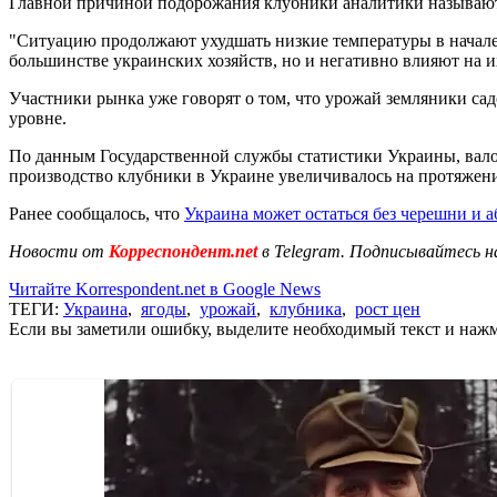
Главной причиной подорожания клубники аналитики называют по
"Ситуацию продолжают ухудшать низкие температуры в начале
большинстве украинских хозяйств, но и негативно влияют на и
Участники рынка уже говорят о том, что урожай земляники сад
уровне.
По данным Государственной службы статистики Украины, валов
производство клубники в Украине увеличивалось на протяжени
Ранее сообщалось, что
Украина может остаться без черешни и а
Новости от
Корреспондент.net
в Telegram. Подписывайтесь н
Читайте Korrespondent.net в Google News
ТЕГИ:
Украина
,
ягоды
,
урожай
,
клубника
,
рост цен
Если вы заметили ошибку, выделите необходимый текст и нажми