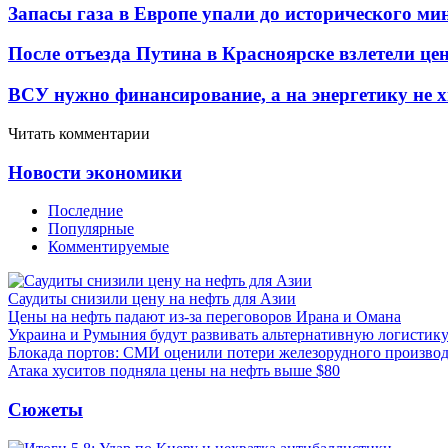
Запасы газа в Европе упали до исторического м
После отъезда Путина в Красноярске взлетели це
ВСУ нужно финансирование, а на энергетику не х
Читать комментарии
Новости экономики
Последние
Популярные
Комментируемые
Саудиты снизили цену на нефть для Азии
Цены на нефть падают из-за переговоров Ирана и Омана
Украина и Румыния будут развивать альтернативную логистику
Блокада портов: СМИ оценили потери железорудного производ
Атака хуситов подняла цены на нефть выше $80
Сюжеты