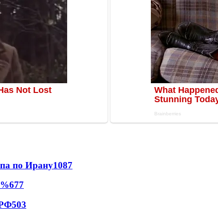
мпа по Ирану
1087
0%
677
 РФ
503