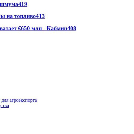
инимума
419
ны на топливо
413
ватает €650 млн - Кабмин
408
 для агроэкспорта
ства