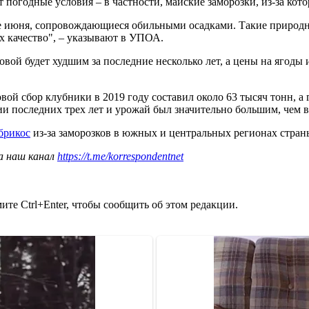
годные условия – в частности, майские заморозки, из-за котор
 июня, сопровождающиеся обильными осадками. Такие природны
х качество", – указывают в УПОА.
овой будет худшим за последние несколько лет, а цены на ягоды
ой сбор клубники в 2019 году составил около 63 тысяч тонн, а
и последних трех лет и урожай был значительно большим, чем в
брикос
из-за заморозков в южных и центральных регионах стран
а наш канал
https://t.me/korrespondentnet
те Ctrl+Enter, чтобы сообщить об этом редакции.