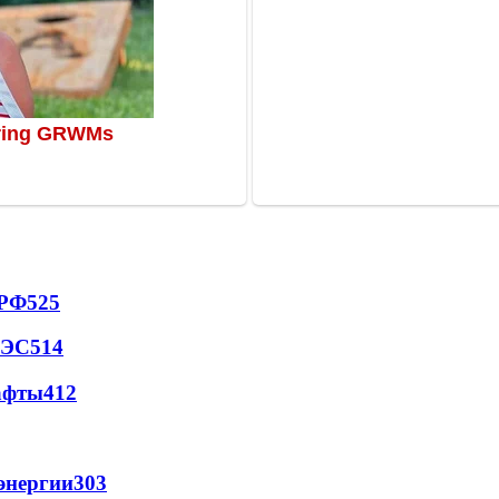
 РФ
525
АЭС
514
афты
412
энергии
303