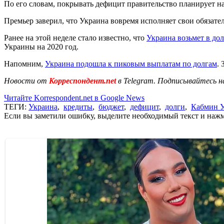
По его словам, покрывать дефицит правительство планирует н
Премьер заверил, что Украина вовремя исполняет свои обязате
Ранее на этой неделе стало известно, что
Украина возьмет в дол
Украины на 2020 год.
Напомним,
Украина подошла к пиковым выплатам по долгам
.
Новости от
Корреспондент.net
в Telegram. Подписывайтесь н
Читайте Korrespondent.net в Google News
ТЕГИ:
Украина
,
кредиты
,
бюджет
,
дефицит
,
долги
,
Кабмин 
Если вы заметили ошибку, выделите необходимый текст и нажми