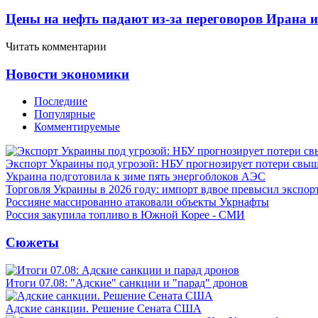
Цены на нефть падают из-за переговоров Ирана 
Читать комментарии
Новости экономики
Последние
Популярные
Комментируемые
Экспорт Украины под угрозой: НБУ прогнозирует потери свыш
Украина подготовила к зиме пять энергоблоков АЭС
Торговля Украины в 2026 году: импорт вдвое превысил экспор
Россияне массированно атаковали объекты Укрнафты
Россия закупила топливо в Южной Корее - СМИ
Сюжеты
Итоги 07.08: "Адские" санкции и "парад" дронов
Адские санкции. Решение Сената США