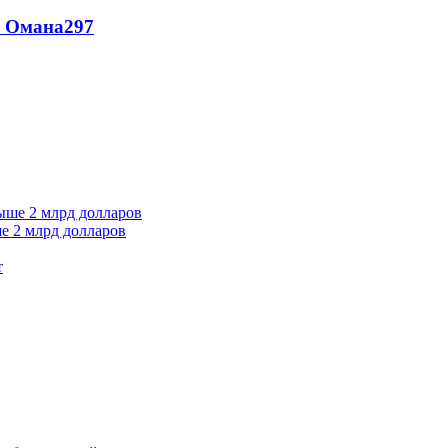
и Омана
297
е 2 млрд долларов
т