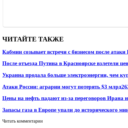
ЧИТАЙТЕ ТАКЖЕ
Кабмин созывает встречи с бизнесом после атаки
После отъезда Путина в Красноярске взлетели це
Украина продала больше электроэнергии, чем ку
Атаки России: аграрии могут потерять $3 млрд
26
Цены на нефть падают из-за переговоров Ирана 
Запасы газа в Европе упали до исторического м
Читать комментарии