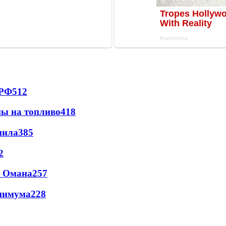
 РФ
512
ны на топливо
418
пила
385
2
и Омана
257
инимума
228