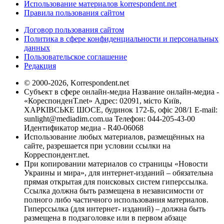
Использование материалов korrespondent.net
Правила пользования сайтом
Договор пользования сайтом
Политика в сфере конфиденциальности и персональных
данных
Пользовательское соглашение
Редакция
© 2000-2026, Korrespondent.net
Субъект в сфере онлайн-медиа Название онлайн-медиа -
«КореспонденТ.net» Адрес: 02091, місто Київ,
ХАРКІВСЬКЕ ШОСЕ, будинок 172-Б, офіс 208/1 E-mail:
sunlight@mediadim.com.ua
Телефон: 044-205-43-00
Идентификатор медиа - R40-06068
Использование любых материалов, размещённых на
сайте, разрешается при условии ссылки на
Корреспондент.net.
При копировании материалов со страницы «Новости
Украины и мира», для интернет-изданий – обязательна
прямая открытая для поисковых систем гиперссылка.
Ссылка должна быть размещена в независимости от
полного либо частичного использования материалов.
Гиперссылка (для интернет- изданий) – должна быть
размещена в подзаголовке или в первом абзаце