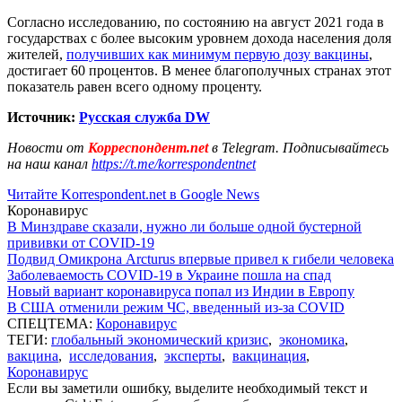
Согласно исследованию, по состоянию на август 2021 года в
государствах с более высоким уровнем дохода населения доля
жителей,
получивших как минимум первую дозу вакцины
,
достигает 60 процентов. В менее благополучных странах этот
показатель равен всего одному проценту.
Источник:
Русская служба DW
Новости от
Корреспондент.net
в Telegram. Подписывайтесь
на наш канал
https://t.me/korrespondentnet
Читайте Korrespondent.net в Google News
Коронавирус
В Минздраве сказали, нужно ли больше одной бустерной
прививки от COVID-19
Подвид Омикрона Arcturus впервые привел к гибели человека
Заболеваемость COVID-19 в Украине пошла на спад
Новый вариант коронавируса попал из Индии в Европу
В США отменили режим ЧС, введенный из-за COVID
СПЕЦТЕМА:
Коронавирус
ТЕГИ:
глобальный экономический кризис
,
экономика
,
вакцина
,
исследования
,
эксперты
,
вакцинация
,
Коронавирус
Если вы заметили ошибку, выделите необходимый текст и