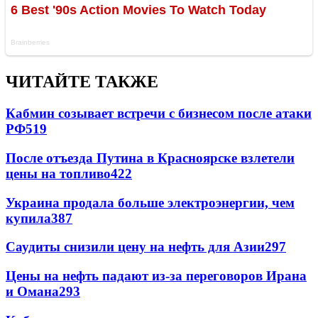
ЧИТАЙТЕ ТАКЖЕ
Кабмин созывает встречи с бизнесом после атаки
РФ
519
После отъезда Путина в Красноярске взлетели
цены на топливо
422
Украина продала больше электроэнергии, чем
купила
387
Саудиты снизили цену на нефть для Азии
297
Цены на нефть падают из-за переговоров Ирана
и Омана
293