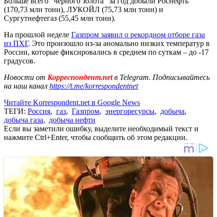
Больше всего "черного золота" за год добыли Роснефть
(170,73 млн тонн), ЛУКОЙЛ (75,73 млн тонн) и
Сургутнефтегаз (55,45 млн тонн).
На прошлой неделе
Газпром заявил о рекордном отборе газа
из ПХГ
. Это произошло из-за аномально низких температур в
России, которые фиксировались в среднем по суткам – до -17
градусов.
Новости от
Корреспондент.net
в Telegram. Подписывайтесь
на наш канал
https://t.me/korrespondentnet
Читайте Korrespondent.net в Google News
ТЕГИ:
Россия
,
газ
,
Газпром
,
энергоресурсы
,
добыча
,
добыча газа
,
добыча нефти
Если вы заметили ошибку, выделите необходимый текст и
нажмите Ctrl+Enter, чтобы сообщить об этом редакции.