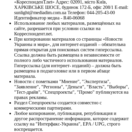
«КореспонденТ.net» Адрес: 02091, місто Київ,
ХАРКІВСЬКЕ ШОСЕ, будинок 172-Б, офіс 208/1 E-mail:
sunlight@mediadim.com.ua
Телефон: 044-205-43-00
Идентификатор медиа - R40-06068
Использование любых материалов, размещённых на
сайте, разрешается при условии ссылки на
Корреспондент.net.
При копировании материалов со страницы «Новости
Украины и мира», для интернет-изданий – обязательна
прямая открытая для поисковых систем гиперссылка.
Ссылка должна быть размещена в независимости от
полного либо частичного использования материалов.
Гиперссылка (для интернет- изданий) – должна быть
размещена в подзаголовке или в первом абзаце
материала.
Новости с пометками "Мнение", "Экспертиза",
"Заявление", "Регионы", "Деньги", "Власть", "Выборы",
"Тест-драйв", "Спецпроекты", "Промо" публикуются на
правах рекламы.
Раздел Спецпроекты создается совместно с
коммерческими партнерами.
Любое копирование, публикация, републикация и
другое распространение информации, которое содержит
ссылку на "Интерфакс-Украина", EPA / UPG, строго
воспрещается.