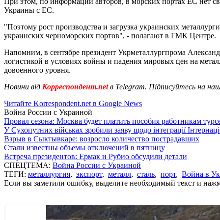
При этом, по информации авторов, в морских портах ЕС нет с
Украины с ЕС.
"Поэтому рост производства и загрузка украинских металлург
украинских черноморских портов", - полагают в ГМК Центре.
Напомним, в сентябре президент Укрметаллургпрома Александ
логистикой в условиях войны и падения мировых цен на мет
довоенного уровня.
Новини від
Корреспондент.net
в Telegram. Підписуйтесь на на
Читайте Korrespondent.net в Google News
Война России с Украиной
Провал сезона: Москва будет платить пособия работникам тур
У Сухопутних військах зробили заяву щодо інтеграції Інтернац
Взрыв в Сыктывкаре: возросло количество пострадавших
Стали известны объемы отключений в пятницу
Встреча президентов: Ермак и Рубио обсудили детали
СПЕЦТЕМА:
Война России с Украиной
ТЕГИ:
металлургия
,
экспорт
,
металл
,
сталь
,
порт
,
Война в У
Если вы заметили ошибку, выделите необходимый текст и нажми