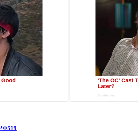
 РФ
519