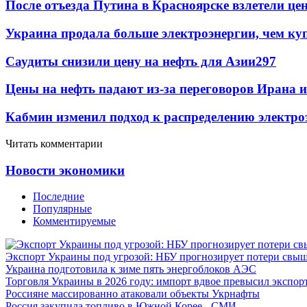
После отъезда Путина в Красноярске взлетели це
Украина продала больше электроэнергии, чем ку
Саудиты снизили цену на нефть для Азии
297
Цены на нефть падают из-за переговоров Ирана 
Кабмин изменил подход к распределению электро
Читать комментарии
Новости экономики
Последние
Популярные
Комментируемые
Экспорт Украины под угрозой: НБУ прогнозирует потери свыш
Украина подготовила к зиме пять энергоблоков АЭС
Торговля Украины в 2026 году: импорт вдвое превысил экспор
Россияне массированно атаковали объекты Укрнафты
Россия закупила топливо в Южной Корее - СМИ