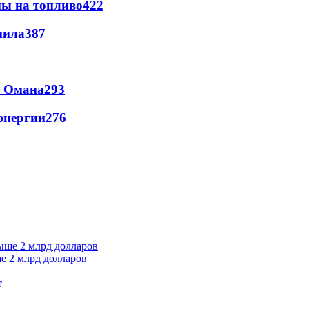
ны на топливо
422
пила
387
и Омана
293
энергии
276
е 2 млрд долларов
т