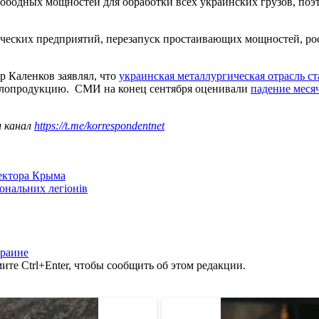
вободных мощностей для обработки всех украинских грузов, поэ
ических предприятий, перезапуск простаивающих мощностей, ро
р Каленков заявлял, что
украинская металлургическая отрасль с
аллопродукцию. СМИ на конец сентября оценивали
падение меся
ш канал
https://t.me/korrespondentnet
сектора Крыма
іональних легіонів
краине
те Ctrl+Enter, чтобы сообщить об этом редакции.