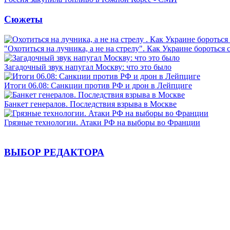
Сюжеты
"Охотиться на лучника, а не на стрелу". Как Украине бороться 
Загадочный звук напугал Москву: что это было
Итоги 06.08: Санкции против РФ и дрон в Лейпциге
Банкет генералов. Последствия взрыва в Москве
Грязные технологии. Атаки РФ на выборы во Франции
ВЫБОР РЕДАКТОРА