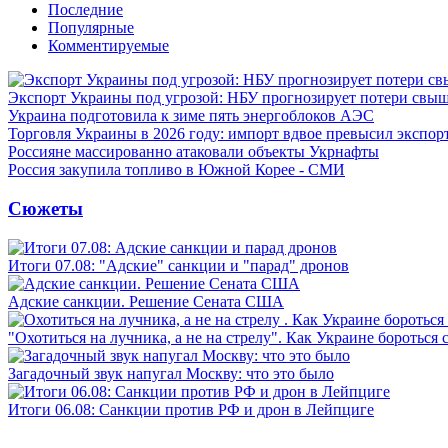
Последние
Популярные
Комментируемые
Экспорт Украины под угрозой: НБУ прогнозирует потери свыш
Украина подготовила к зиме пять энергоблоков АЭС
Торговля Украины в 2026 году: импорт вдвое превысил экспор
Россияне массированно атаковали объекты Укрнафты
Россия закупила топливо в Южной Корее - СМИ
Сюжеты
Итоги 07.08: "Адские" санкции и "парад" дронов
Адские санкции. Решение Сената США
"Охотиться на лучника, а не на стрелу". Как Украине бороться 
Загадочный звук напугал Москву: что это было
Итоги 06.08: Санкции против РФ и дрон в Лейпциге