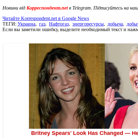
Новини від
Корреспондент.net
в Telegram. Підписуйтесь на на
Читайте Korrespondent.net в Google News
ТЕГИ:
Украина
,
газ
,
Нафтогаз
,
энергоресурсы
,
добыча
,
добыч
Если вы заметили ошибку, выделите необходимый текст и нажми