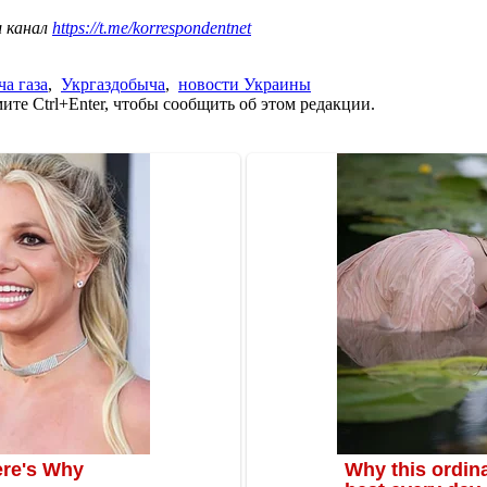
ш канал
https://t.me/korrespondentnet
а газа
,
Укргаздобыча
,
новости Украины
те Ctrl+Enter, чтобы сообщить об этом редакции.