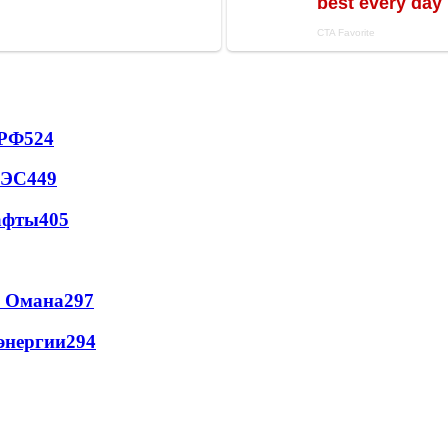
 РФ
524
АЭС
449
афты
405
и Омана
297
энергии
294