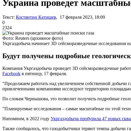
Украина проведет масштабные
Текст:
Костянтин Катишев
, 17 февраля 2023, 18:09
0
2324
Фото: Reuters (архивное фото)
Укргаздобыча начинает 3D сейсморазведочные исследования н
Будут получены подробные геологически
Компания Укргаздобыча проведет 3D сейсморазведочные работ
Facebook
в пятницу, 17 февраля.
"Продолжаем работать над увеличением собственной добычи га
привлеченными компаниями исследуют территорию площадью бол
По словам Чернышова, это позволит получить подробные геоло
"Планируемые исследования – самые масштабные по этой техно
Напомним, в 2022 году
Укргаздобыча пробурила 47 новых скв
Также сообщалось, что газодобытчики теряют темпы добычи га