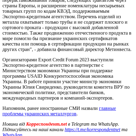
перерастаможивании товаров, следующих транзитом через
страны Европы, и расширение номенклатуры несырьевых
товарных групп по кодам КВЭД, поддерживаемым
Экспортно-кредитным агентством. Перечень изделий из
металла охватывает только трубы и не содержит плоского и
сортового проката - продукции с высокой добавленной
стоимостью. Также продвижению отечественного продукта в
мире помогло бы признание украинских сертификатов
качества или помощь в сертификации продукции на рынках
других стран", - добавила финансовый директор Метинвеста.
Организаторами Export Credit Forum 2023 выступили
Экспортно-кредитное агентство в партнерстве с
Министерством экономики Украины при поддержке
программы USAID Конкурентоспособная экономика
Украины. В работе приняли участие министр экономики
Украины Юлия Свириденко, руководители комитета ВРУ по
экономической политике, представители банков,
международных партнеров и компаний-экспортеров.
Напомним, ранее иностранные СМИ назвали
главные
проблемы украинских металлургов
.
Новини від
Корреспондент.net
в Telegram та WhatsApp.
Підписуйтесь на наші канали
https://t.me/korrespondentnet
та
WhatsApp