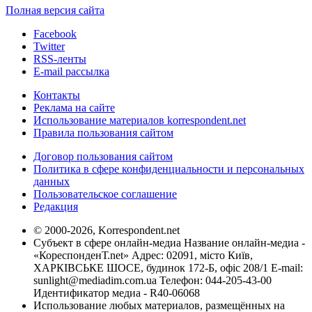
Полная версия сайта
Facebook
Twitter
RSS-ленты
E-mail рассылка
Контакты
Реклама на сайте
Использование материалов korrespondent.net
Правила пользования сайтом
Договор пользования сайтом
Политика в сфере конфиденциальности и персональных
данных
Пользовательское соглашение
Редакция
© 2000-2026, Korrespondent.net
Субъект в сфере онлайн-медиа Название онлайн-медиа -
«КореспонденТ.net» Адрес: 02091, місто Київ,
ХАРКІВСЬКЕ ШОСЕ, будинок 172-Б, офіс 208/1 E-mail:
sunlight@mediadim.com.ua
Телефон: 044-205-43-00
Идентификатор медиа - R40-06068
Использование любых материалов, размещённых на