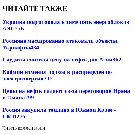
ЧИТАЙТЕ ТАКЖЕ
Украина подготовила к зиме пять энергоблоков
АЭС
576
Россияне массированно атаковали объекты
Укрнафты
434
Саудиты снизили цену на нефть для Азии
362
Кабмин изменил подход к распределению
электроэнергии
315
Цены на нефть падают из-за переговоров Ирана
и Омана
299
Россия закупила топливо в Южной Корее -
СМИ
275
Читать комментарии