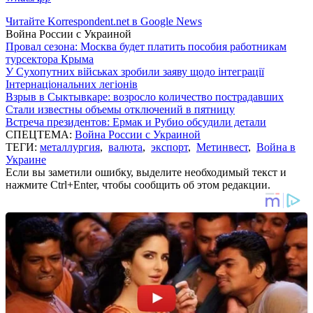
Читайте Korrespondent.net в Google News
Война России с Украиной
Провал сезона: Москва будет платить пособия работникам
турсектора Крыма
У Сухопутних військах зробили заяву щодо інтеграції
Інтернаціональних легіонів
Взрыв в Сыктывкаре: возросло количество пострадавших
Стали известны объемы отключений в пятницу
Встреча президентов: Ермак и Рубио обсудили детали
СПЕЦТЕМА:
Война России с Украиной
ТЕГИ:
металлургия
,
валюта
,
экспорт
,
Метинвест
,
Война в
Украине
Если вы заметили ошибку, выделите необходимый текст и
нажмите Ctrl+Enter, чтобы сообщить об этом редакции.