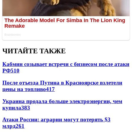
ЧИТАЙТЕ ТАКЖЕ
Кабмин созывает встречи с бизнесом после атаки
РФ
510
После отъезда Путина в Красноярске взлетели
цены на топливо
417
Украина продала больше электроэнергии, чем
купила
383
Атаки России: аграрии могут потерять $3
млрд
261