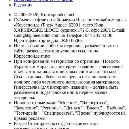
Редакция
© 2000-2026, Korrespondent.net
Субъект в сфере онлайн-медиа Название онлайн-медиа -
«КореспонденТ.net» Адрес: 02091, місто Київ,
ХАРКІВСЬКЕ ШОСЕ, будинок 172-Б, офіс 208/1 E-mail:
sunlight@mediadim.com.ua
Телефон: 044-205-43-00
Идентификатор медиа - R40-06068
Использование любых материалов, размещённых на
сайте, разрешается при условии ссылки на
Корреспондент.net.
При копировании материалов со страницы «Новости
Украины и мира», для интернет-изданий – обязательна
прямая открытая для поисковых систем гиперссылка.
Ссылка должна быть размещена в независимости от
полного либо частичного использования материалов.
Гиперссылка (для интернет- изданий) – должна быть
размещена в подзаголовке или в первом абзаце
материала.
Новости с пометками "Мнение", "Экспертиза",
"Заявление", "Регионы", "Деньги", "Власть", "Выборы",
"Тест-драйв", "Спецпроекты", "Промо" публикуются на
правах рекламы.
Раздел Спецпроекты создается совместно с
коммерческими партнерами.