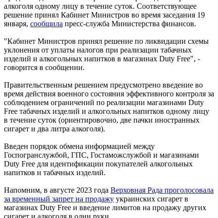
алкоголя одному лицу в течение суток. Соответствующее
решение принял Кабинет Министров во время заседания 19
января,
сообщила
пресс-служба Министерства финансов.
"Кабинет Министров принял решение по ликвидации схемы
уклонения от уплаты налогов при реализации табачных
изделий и алкогольных напитков в магазинах Duty Free", -
говорится в сообщении.
Правительственным решением предусмотрено введение во
время действия военного состояния эффективного контроля за
соблюдением ограничений по реализации магазинами Duty
Free табачных изделий и алкогольных напитков одному лицу
в течение суток (ориентировочно, две пачки иностранных
сигарет и два литра алкоголя).
Введен порядок обмена информацией между
Госпогранслужбой, ГПС, Гостаможслужбой и магазинами
Duty Free для идентификации покупателей алкогольных
напитков и табачных изделий.
Напомним, в августе 2023 года
Верховная Рада проголосовала
за временный запрет на продажу
украинских сигарет в
магазинах Duty Free и введение лимитов на продажу других
сигарет и алкоголя в одни руки.