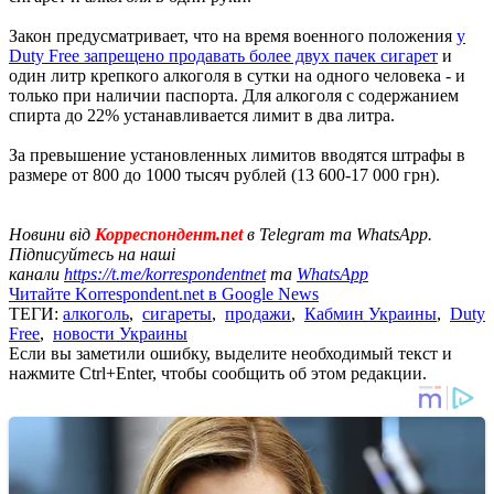
Закон предусматривает, что на время военного положения
у
Duty Free запрещено продавать более двух пачек сигарет
и
один литр крепкого алкоголя в сутки на одного человека - и
только при наличии паспорта. Для алкоголя с содержанием
спирта до 22% устанавливается лимит в два литра.
За превышение установленных лимитов вводятся штрафы в
размере от 800 до 1000 тысяч рублей (13 600-17 000 грн).
Новини від
Корреспондент.net
в Telegram та WhatsApp.
Підписуйтесь на наші
канали
https://t.me/korrespondentnet
та
WhatsApp
Читайте Korrespondent.net в Google News
ТЕГИ:
алкоголь
,
сигареты
,
продажи
,
Кабмин Украины
,
Duty
Free
,
новости Украины
Если вы заметили ошибку, выделите необходимый текст и
нажмите Ctrl+Enter, чтобы сообщить об этом редакции.