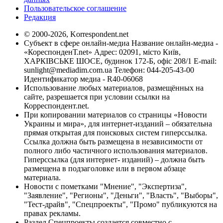
Пользовательское соглашение
Редакция
© 2000-2026, Korrespondent.net
Субъект в сфере онлайн-медиа Название онлайн-медиа -
«КореспонденТ.net» Адрес: 02091, місто Київ,
ХАРКІВСЬКЕ ШОСЕ, будинок 172-Б, офіс 208/1 E-mail:
sunlight@mediadim.com.ua
Телефон: 044-205-43-00
Идентификатор медиа - R40-06068
Использование любых материалов, размещённых на
сайте, разрешается при условии ссылки на
Корреспондент.net.
При копировании материалов со страницы «Новости
Украины и мира», для интернет-изданий – обязательна
прямая открытая для поисковых систем гиперссылка.
Ссылка должна быть размещена в независимости от
полного либо частичного использования материалов.
Гиперссылка (для интернет- изданий) – должна быть
размещена в подзаголовке или в первом абзаце
материала.
Новости с пометками "Мнение", "Экспертиза",
"Заявление", "Регионы", "Деньги", "Власть", "Выборы",
"Тест-драйв", "Спецпроекты", "Промо" публикуются на
правах рекламы.
Раздел Спецпроекты создается совместно с