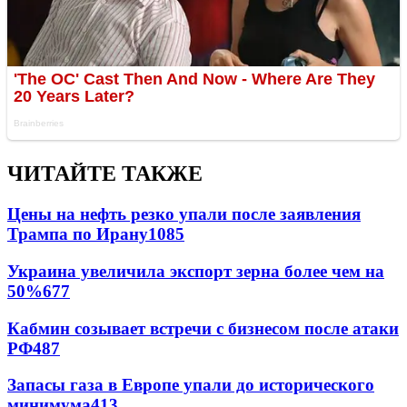
ЧИТАЙТЕ ТАКЖЕ
Цены на нефть резко упали после заявления
Трампа по Ирану
1085
Украина увеличила экспорт зерна более чем на
50%
677
Кабмин созывает встречи с бизнесом после атаки
РФ
487
Запасы газа в Европе упали до исторического
минимума
413