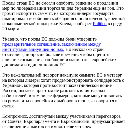
Послы стран ЕС не смогли одобрить решение о продлении
мер по либерализации торговли для Украины еще на год. Это
грозит испортить саммит, на котором лидеры государств
планировали возобновить обещания о политической, военной
и экономической поддержке Киева, сообщает
Politico
в среду,
20 марта.
Указано, что послы ЕС должны были утвердить
предварительное соглашение, заключенное между
институтами минувшей ночью.
Но несколько стран
отказались, попросив больше времени, чтобы оценить
влияние соглашения, сообщили изданию два европейских
дипломата и один чиновник ЕС.
Это нежелательный поворот накануне саммита ЕС в четверг,
на котором лидеры хотят продемонстрировать солидарность с
Украиной, которая противостоит захватнической войне
России, пытаясь при этом не разозлить влиятельных
избирателей, в том числе фермеров, которые могут повлиять
на результаты европейских выборов в июне, – говорится в
статье.
Компромисс, достигнутый между участниками переговоров
от Совета, Европарламента и Еврокомиссии, предусматривает
расширение лимитов на импорт еще четырех