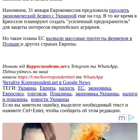
Напомним, 31 января Еврокомиссия предложила
продлить
экономический безвиз с Украиной
еще на год. В то же время в
Брюсселе планируют создать "усиленный предохранитель"
для защиты интересов европейских аграриев.
Но такие планы ЕС
вызвали массовые протесты фермеров в
Польше
и других странах Европы.
Новини від
Корреспондент.net
в Telegram та WhatsApp.
Підписуйтесь на наші
канали
https://t.me/korrespondentnet
та
WhatsApp
Читайте Korrespondent.net в Google News
ТЕГИ:
Украина
,
Европа
,
налоги
,
ЕС
,
экономика
,
Евросоюз
,
торговля
,
Пошлины
,
экономика Украины
,
налоги
и пошлины
,
новости Украины
Если вы заметили ошибку, выделите необходимый текст и
нажмите Ctrl+Enter, чтобы сообщить об этом редакции.