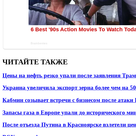
ЧИТАЙТЕ ТАКЖЕ
Цены на нефть резко упали после заявления Тра
Украина увеличила экспорт зерна более чем на 5
Кабмин созывает встречи с бизнесом после атаки
Запасы газа в Европе упали до исторического м
После отъезда Путина в Красноярске взлетели це