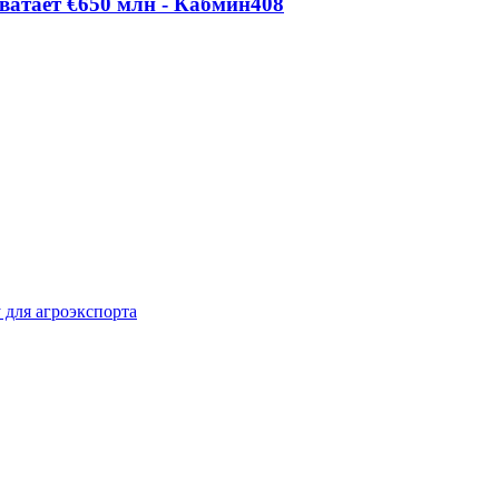
ватает €650 млн - Кабмин
408
 для агроэкспорта