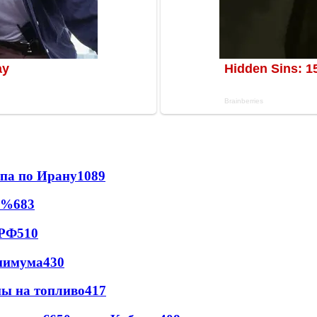
мпа по Ирану
1089
0%
683
 РФ
510
инимума
430
ны на топливо
417