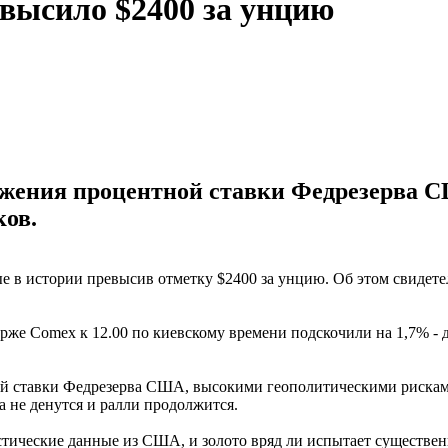
евысило $2400 за унцию
ижения процентной ставки Федрезерва С
ков.
 в истории превысив отметку $2400 за унцию. Об этом свидетель
же Comex к 12.00 по киевскому времени подскочили на 1,7% - д
й ставки Федрезерва США, высокими геополитическими рисками
а не денутся и ралли продолжится.
ические данные из США, и золото вряд ли испытает существенное