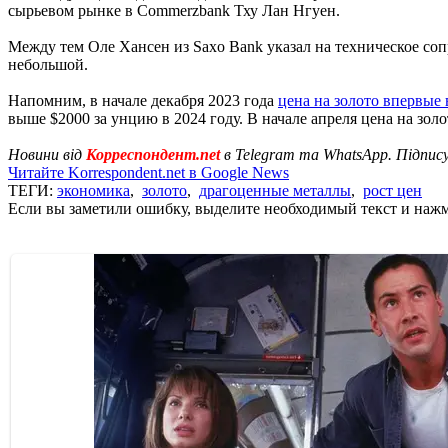
сырьевом рынке в Commerzbank Тху Лан Нгуен.
Между тем Оле Хансен из Saxo Bank указал на техническое сопр
небольшой.
Напомним, в начале декабря 2023 года
цена на золото впервые
выше $2000 за унцию в 2024 году. В начале апреля цена на зол
Новини від
Корреспондент.net
в Telegram та WhatsApp. Підпис
Читайте Korrespondent.net в Google News
ТЕГИ:
экономика
,
золото
,
драгоценные металлы
,
рост цен
Если вы заметили ошибку, выделите необходимый текст и нажми