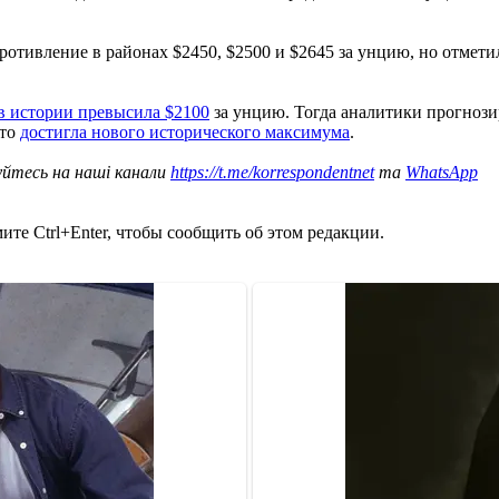
отивление в районах $2450, $2500 и $2645 за унцию, но отметил,
 в истории превысила $2100
за унцию. Тогда аналитики прогнози
ото
достигла нового исторического максимума
.
уйтесь на наші канали
https://t.me/korrespondentnet
та
WhatsApp
те Ctrl+Enter, чтобы сообщить об этом редакции.