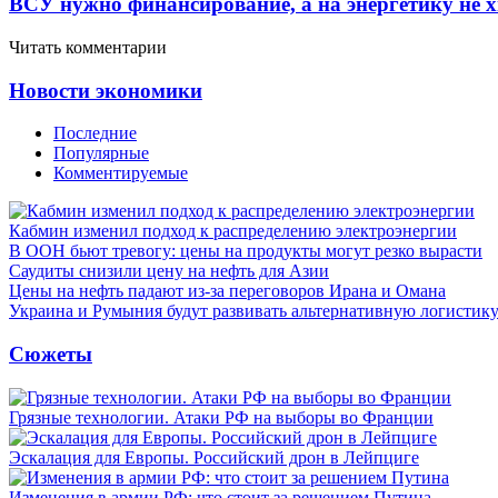
ВСУ нужно финансирование, а на энергетику не х
Читать комментарии
Новости экономики
Последние
Популярные
Комментируемые
Кабмин изменил подход к распределению электроэнергии
В ООН бьют тревогу: цены на продукты могут резко вырасти
Саудиты снизили цену на нефть для Азии
Цены на нефть падают из-за переговоров Ирана и Омана
Украина и Румыния будут развивать альтернативную логистику
Сюжеты
Грязные технологии. Атаки РФ на выборы во Франции
Эскалация для Европы. Российский дрон в Лейпциге
Изменения в армии РФ: что стоит за решением Путина