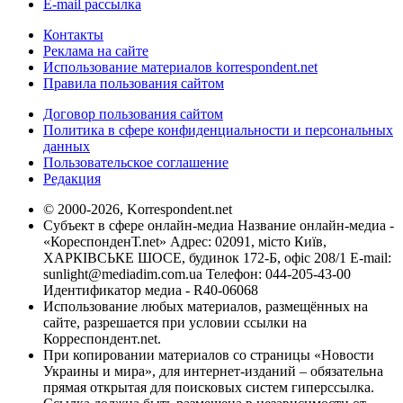
E-mail рассылка
Контакты
Реклама на сайте
Использование материалов korrespondent.net
Правила пользования сайтом
Договор пользования сайтом
Политика в сфере конфиденциальности и персональных
данных
Пользовательское соглашение
Редакция
© 2000-2026, Korrespondent.net
Субъект в сфере онлайн-медиа Название онлайн-медиа -
«КореспонденТ.net» Адрес: 02091, місто Київ,
ХАРКІВСЬКЕ ШОСЕ, будинок 172-Б, офіс 208/1 E-mail:
sunlight@mediadim.com.ua
Телефон: 044-205-43-00
Идентификатор медиа - R40-06068
Использование любых материалов, размещённых на
сайте, разрешается при условии ссылки на
Корреспондент.net.
При копировании материалов со страницы «Новости
Украины и мира», для интернет-изданий – обязательна
прямая открытая для поисковых систем гиперссылка.