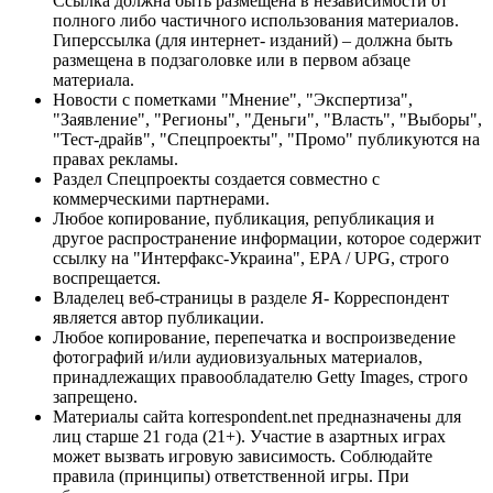
Ссылка должна быть размещена в независимости от
полного либо частичного использования материалов.
Гиперссылка (для интернет- изданий) – должна быть
размещена в подзаголовке или в первом абзаце
материала.
Новости с пометками "Мнение", "Экспертиза",
"Заявление", "Регионы", "Деньги", "Власть", "Выборы",
"Тест-драйв", "Спецпроекты", "Промо" публикуются на
правах рекламы.
Раздел Спецпроекты создается совместно с
коммерческими партнерами.
Любое копирование, публикация, републикация и
другое распространение информации, которое содержит
ссылку на "Интерфакс-Украина", EPA / UPG, строго
воспрещается.
Владелец веб-страницы в разделе Я- Корреспондент
является автор публикации.
Любое копирование, перепечатка и воспроизведение
фотографий и/или аудиовизуальных материалов,
принадлежащих правообладателю Getty Images, строго
запрещено.
Материалы сайта korrespondent.net предназначены для
лиц старше 21 года (21+). Участие в азартных играх
может вызвать игровую зависимость. Соблюдайте
правила (принципы) ответственной игры. При