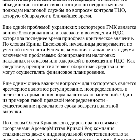
объединение готовит свою позицию по неоднозначным
подходам налоговой службы по вопросам контроля ТЦО,
которую обнародуют в ближайшее время.
Еще одной проблемой украинских экспортеров ГМК является
вопрос блокирования или задержки в возмещении НДС,
которая за последнее время приобрела критическое значение.
По словам Ирины Евсюковой, начальницы департамента по
учетной отчетности Ferrexpo, компания сталкивается с двумя
ключевыми проблемами: блокированием налоговых
накладных и отказом или задержкой в возмещении НДС. Как
следствие, предприятия теряют оборотные средства и не
могут осуществлять финансовое планирование.
Еще одним очень важным вопросом для экспортеров является
чрезмерное валютное регулирование, неопределенность и
нечеткость применения норм валютных ограничений. Один
из примеров такой правовой неопределенности -
существование предельного срока возврата валютной
выручки.
По словам Олега Крикавского, директора по связям с
госорганами АрселорМиттал Кривой Рог, компания
сталкивается даже с индивидуальной ответственностью за
невозвращение валютной выручки контрагентами. Компания