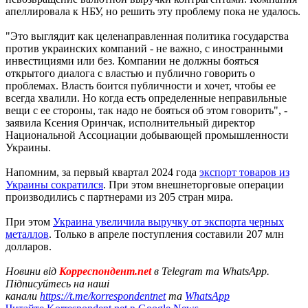
апеллировала к НБУ, но решить эту проблему пока не удалось.
"Это выглядит как целенаправленная политика государства
против украинских компаний - не важно, с иностранными
инвестициями или без. Компании не должны бояться
открытого диалога с властью и публично говорить о
проблемах. Власть боится публичности и хочет, чтобы ее
всегда хвалили. Но когда есть определенные неправильные
вещи с ее стороны, так надо не бояться об этом говорить", -
заявила Ксения Оринчак, исполнительный директор
Национальной Ассоциации добывающей промышленности
Украины.
Напомним, за первый квартал 2024 года
экспорт товаров из
Украины сократился
. При этом внешнеторговые операции
производились с партнерами из 205 стран мира.
При этом
Украина увеличила выручку от экспорта черных
металлов
. Только в апреле поступления составили 207 млн
долларов.
Новини від
Корреспондент.net
в Telegram та WhatsApp.
Підписуйтесь на наші
канали
https://t.me/korrespondentnet
та
WhatsApp