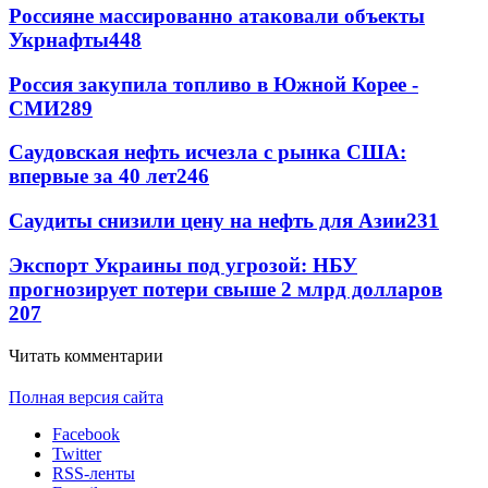
Россияне массированно атаковали объекты
Укрнафты
448
Россия закупила топливо в Южной Корее -
СМИ
289
Саудовская нефть исчезла с рынка США:
впервые за 40 лет
246
Саудиты снизили цену на нефть для Азии
231
Экспорт Украины под угрозой: НБУ
прогнозирует потери свыше 2 млрд долларов
207
Читать комментарии
Полная версия сайта
Facebook
Twitter
RSS-ленты