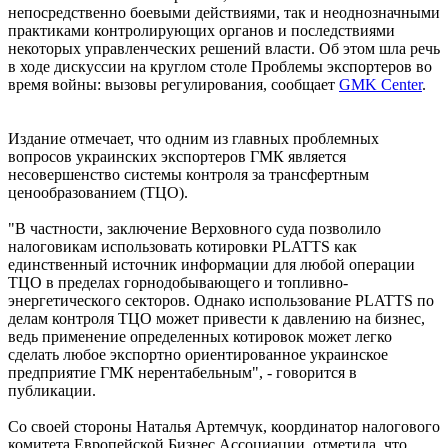
непосредственно боевыми действиями, так и неоднозначными
практиками контролирующих органов и последствиями
некоторых управленческих решений власти. Об этом шла речь
в ходе дискуссии на круглом столе Проблемы экспортеров во
время войны: вызовы регулирования, сообщает
GMK Center
.
Издание отмечает, что одним из главных проблемных
вопросов украинских экспортеров ГМК является
несовершенство системы контроля за трансфертным
ценообразованием (ТЦО).
"В частности, заключение Верховного суда позволило
налоговикам использовать котировки PLATTS как
единственный источник информации для любой операции
ТЦО в пределах горнодобывающего и топливно-
энергетического секторов. Однако использование PLATTS по
делам контроля ТЦО может привести к давлению на бизнес,
ведь применение определенных котировок может легко
сделать любое экспортно ориентированное украинское
предприятие ГМК нерентабельным", - говорится в
публикации.
Со своей стороны Наталья Артемчук, координатор налогового
комитета Европейской Бизнес Ассоциации, отметила, что