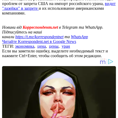
проблем от запрета США на импорт российского урана,
видит
"лазейки" в запрете
и их использование американскими
компаниями.
Новини від
Корреспондент.net
в Telegram та WhatsApp.
Підписуйтесь на наші
канали
https://t.me/korrespondentnet
та
WhatsApp
Читайте Korrespondent.net в Google News
ТЕГИ:
экономика
,
цена
,
цены
,
уран
Если вы заметили ошибку, выделите необходимый текст и
нажмите Ctrl+Enter, чтобы сообщить об этом редакции.