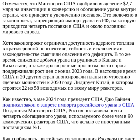
Отмечается, что Минэнерго США одобрило выделение $2,7
млрд на инвестиции в конверсию и обогащение урана внутри
страны, что приведет к увеличению поставок. Это включено в
законопроект, запрещающий импорт урана из РФ, на которую
приходится четверть поставки в США и около половины
мирового спроса.
Хотя законопроект ограничил доступность ядерного топлива
в краткосрочной перспективе, гибкость и исключения в
законодательстве смягчили опасения его дефицита. В то же
время, снижение добычи урана на рудниках в Канаде и
Казахстане, а также долгосрочные прогнозы роста спроса
поддерживали рост цен с конца 2023 года. В настоящее время
США и 20 других стран анонсировали планы по утроению
ядерных мощностей к 2050 году. Лидирует Китай, в котором
строятся 22 из 58 возводимых по всему миру реакторов.
Как известно, в мае 2024 года президент США Джо Байден
подписал закон о запрете импорта российского урана в США
.
По данным Минэнерго США, Россия поставляла почти
четверть обогащенного урана, используемого более чем в 90
коммерческих реакторах США, что делало ее иностранным
поставщиком №1.
Как сообщалось, российская госкорпорация
Росатом
не ждет