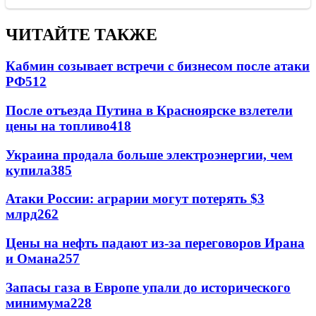
ЧИТАЙТЕ ТАКЖЕ
Кабмин созывает встречи с бизнесом после атаки
РФ
512
После отъезда Путина в Красноярске взлетели
цены на топливо
418
Украина продала больше электроэнергии, чем
купила
385
Атаки России: аграрии могут потерять $3
млрд
262
Цены на нефть падают из-за переговоров Ирана
и Омана
257
Запасы газа в Европе упали до исторического
минимума
228