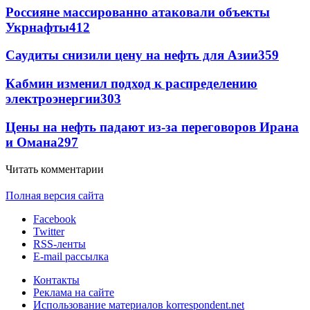
Россияне массированно атаковали объекты
Укрнафты
412
Саудиты снизили цену на нефть для Азии
359
Кабмин изменил подход к распределению
электроэнергии
303
Цены на нефть падают из-за переговоров Ирана
и Омана
297
Читать комментарии
Полная версия сайта
Facebook
Twitter
RSS-ленты
E-mail рассылка
Контакты
Реклама на сайте
Использование материалов korrespondent.net