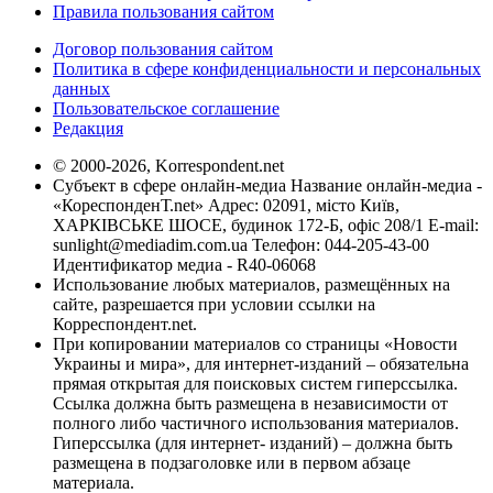
Правила пользования сайтом
Договор пользования сайтом
Политика в сфере конфиденциальности и персональных
данных
Пользовательское соглашение
Редакция
© 2000-2026, Korrespondent.net
Субъект в сфере онлайн-медиа Название онлайн-медиа -
«КореспонденТ.net» Адрес: 02091, місто Київ,
ХАРКІВСЬКЕ ШОСЕ, будинок 172-Б, офіс 208/1 E-mail:
sunlight@mediadim.com.ua
Телефон: 044-205-43-00
Идентификатор медиа - R40-06068
Использование любых материалов, размещённых на
сайте, разрешается при условии ссылки на
Корреспондент.net.
При копировании материалов со страницы «Новости
Украины и мира», для интернет-изданий – обязательна
прямая открытая для поисковых систем гиперссылка.
Ссылка должна быть размещена в независимости от
полного либо частичного использования материалов.
Гиперссылка (для интернет- изданий) – должна быть
размещена в подзаголовке или в первом абзаце
материала.