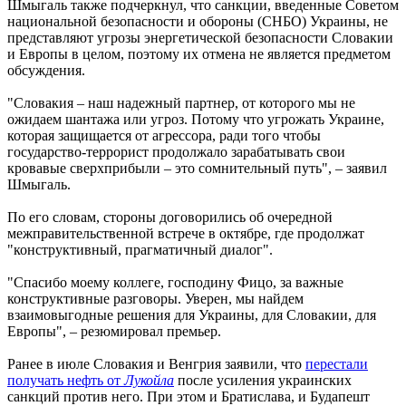
Шмыгаль также подчеркнул, что санкции, введенные Советом
национальной безопасности и обороны (СНБО) Украины, не
представляют угрозы энергетической безопасности Словакии
и Европы в целом, поэтому их отмена не является предметом
обсуждения.
"Словакия – наш надежный партнер, от которого мы не
ожидаем шантажа или угроз. Потому что угрожать Украине,
которая защищается от агрессора, ради того чтобы
государство-террорист продолжало зарабатывать свои
кровавые сверхприбыли – это сомнительный путь", – заявил
Шмыгаль.
По его словам, стороны договорились об очередной
межправительственной встрече в октябре, где продолжат
"конструктивный, прагматичный диалог".
"Спасибо моему коллеге, господину Фицо, за важные
конструктивные разговоры. Уверен, мы найдем
взаимовыгодные решения для Украины, для Словакии, для
Европы", – резюмировал премьер.
Ранее в июле Словакия и Венгрия заявили, что
перестали
получать нефть от
Лукойла
после усиления украинских
санкций против него. При этом и Братислава, и Будапешт