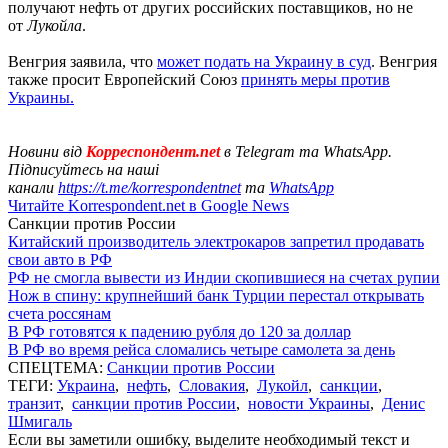
получают нефть от других российских поставщиков, но не
от
Лукойла
.
Венгрия заявила, что
может подать на Украину в суд
. Венгрия
также просит Европейский Союз
принять меры против
Украины.
Новини від
Корреспондент.net
в Telegram та WhatsApp.
Підписуйтесь на наші
канали
https://t.me/korrespondentnet
та
WhatsApp
Читайте Korrespondent.net в Google News
Санкции против России
Китайский производитель электрокаров запретил продавать
свои авто в РФ
РФ не смогла вывести из Индии скопившиеся на счетах рупии
Нож в спину: крупнейший банк Турции перестал открывать
счета россянам
В РФ готовятся к падению рубля до 120 за доллар
В РФ во время рейса сломались четыре самолета за день
СПЕЦТЕМА:
Санкции против России
ТЕГИ:
Украина
,
нефть
,
Словакия
,
Лукойл
,
санкции
,
транзит
,
санкции против России
,
новости Украины
,
Денис
Шмигаль
Если вы заметили ошибку, выделите необходимый текст и