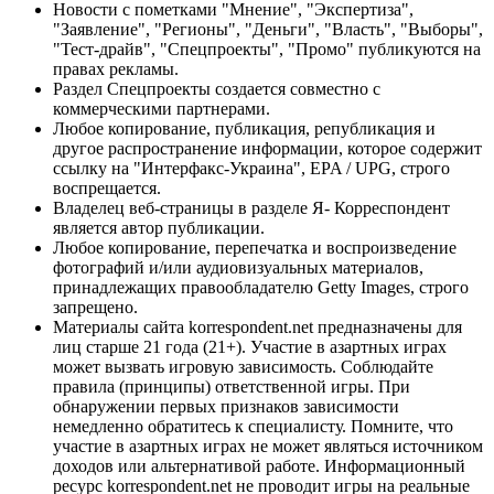
Новости с пометками "Мнение", "Экспертиза",
"Заявление", "Регионы", "Деньги", "Власть", "Выборы",
"Тест-драйв", "Спецпроекты", "Промо" публикуются на
правах рекламы.
Раздел Спецпроекты создается совместно с
коммерческими партнерами.
Любое копирование, публикация, републикация и
другое распространение информации, которое содержит
ссылку на "Интерфакс-Украина", EPA / UPG, строго
воспрещается.
Владелец веб-страницы в разделе Я- Корреспондент
является автор публикации.
Любое копирование, перепечатка и воспроизведение
фотографий и/или аудиовизуальных материалов,
принадлежащих правообладателю Getty Images, строго
запрещено.
Материалы сайта korrespondent.net предназначены для
лиц старше 21 года (21+). Участие в азартных играх
может вызвать игровую зависимость. Соблюдайте
правила (принципы) ответственной игры. При
обнаружении первых признаков зависимости
немедленно обратитесь к специалисту. Помните, что
участие в азартных играх не может являться источником
доходов или альтернативой работе. Информационный
ресурс korrespondent.net не проводит игры на реальные