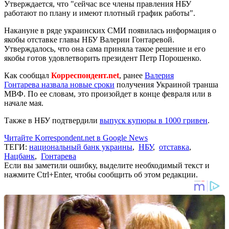
Утверждается, что "сейчас все члены правления НБУ
работают по плану и имеют плотный график работы".
Накануне в ряде украинских СМИ появилась информация о
якобы отставке главы НБУ Валерии Гонтаревой.
Утверждалось, что она сама приняла такое решение и его
якобы готов удовлетворить президент Петр Порошенко.
Как сообщал
Корреспондент.net
, ранее
Валерия
Гонтарева назвала новые сроки
получения Украиной транша
МВФ. По ее словам, это произойдет в конце февраля или в
начале мая.
Также в НБУ подтвердили
выпуск купюры в 1000 гривен
.
Читайте Korrespondent.net в Google News
ТЕГИ:
национальный банк украины
,
НБУ
,
отставка
,
Нацбанк
,
Гонтарева
Если вы заметили ошибку, выделите необходимый текст и
нажмите Ctrl+Enter, чтобы сообщить об этом редакции.