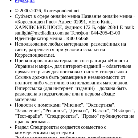
Редакция
© 2000-2026, Korrespondent.net
Субъект в сфере онлайн-медиа Название онлайн-медиа -
«КореспонденТ.net» Адрес: 02091, місто Київ,
ХАРКІВСЬКЕ ШОСЕ, будинок 172-Б, офіс 208/1 E-mail:
sunlight@mediadim.com.ua
Телефон: 044-205-43-00
Идентификатор медиа - R40-06068
Использование любых материалов, размещённых на
сайте, разрешается при условии ссылки на
Корреспондент.net.
При копировании материалов со страницы «Новости
Украины и мира», для интернет-изданий – обязательна
прямая открытая для поисковых систем гиперссылка.
Ссылка должна быть размещена в независимости от
полного либо частичного использования материалов.
Гиперссылка (для интернет- изданий) – должна быть
размещена в подзаголовке или в первом абзаце
материала.
Новости с пометками "Мнение", "Экспертиза",
"Заявление", "Регионы", "Деньги", "Власть", "Выборы",
"Тест-драйв", "Спецпроекты", "Промо" публикуются на
правах рекламы.
Раздел Спецпроекты создается совместно с
коммерческими партнерами.