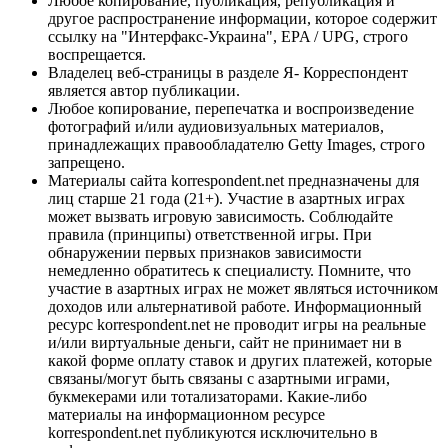
Любое копирование, публикация, републикация и
другое распространение информации, которое содержит
ссылку на "Интерфакс-Украина", EPA / UPG, строго
воспрещается.
Владелец веб-страницы в разделе Я- Корреспондент
является автор публикации.
Любое копирование, перепечатка и воспроизведение
фотографий и/или аудиовизуальных материалов,
принадлежащих правообладателю Getty Images, строго
запрещено.
Материалы сайта korrespondent.net предназначены для
лиц старше 21 года (21+). Участие в азартных играх
может вызвать игровую зависимость. Соблюдайте
правила (принципы) ответственной игры. При
обнаружении первых признаков зависимости
немедленно обратитесь к специалисту. Помните, что
участие в азартных играх не может являться источником
доходов или альтернативой работе. Информационный
ресурс korrespondent.net не проводит игры на реальные
и/или виртуальные деньги, сайт не принимает ни в
какой форме оплату ставок и других платежей, которые
связаны/могут быть связаны с азартными играми,
букмекерами или тотализаторами. Какие-либо
материалы на информационном ресурсе
korrespondent.net публикуются исключительно в