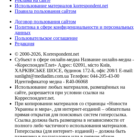
Реклама на сайте
Использование материалов korrespondent.net
Правила пользования сайтом
Договор пользования сайтом
Политика в сфере конфиденциальности и персональных
данных
Пользовательское соглашение
Редакция
© 2000-2026, Korrespondent.net
Субъект в сфере онлайн-медиа Название онлайн-медиа -
«КореспонденТ.net» Адрес: 02091, місто Київ,
ХАРКІВСЬКЕ ШОСЕ, будинок 172-Б, офіс 208/1 E-mail:
sunlight@mediadim.com.ua
Телефон: 044-205-43-00
Идентификатор медиа - R40-06068
Использование любых материалов, размещённых на
сайте, разрешается при условии ссылки на
Корреспондент.net.
При копировании материалов со страницы «Новости
Украины и мира», для интернет-изданий – обязательна
прямая открытая для поисковых систем гиперссылка.
Ссылка должна быть размещена в независимости от
полного либо частичного использования материалов.
Гиперссылка (для интернет- изданий) – должна быть
размещена в подзаголовке или в первом абзаце