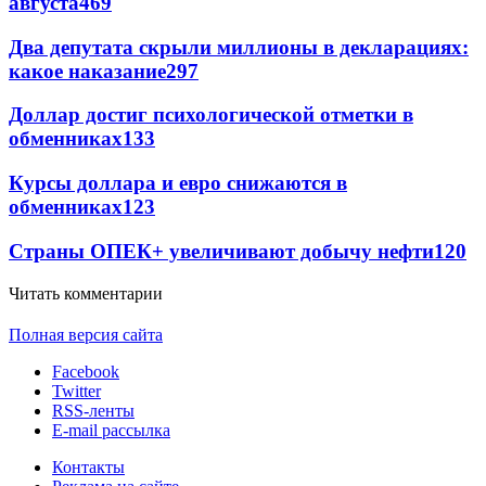
августа
469
Два депутата скрыли миллионы в декларациях:
какое наказание
297
Доллар достиг психологической отметки в
обменниках
133
Курсы доллара и евро снижаются в
обменниках
123
Страны ОПЕК+ увеличивают добычу нефти
120
Читать комментарии
Полная версия сайта
Facebook
Twitter
RSS-ленты
E-mail рассылка
Контакты