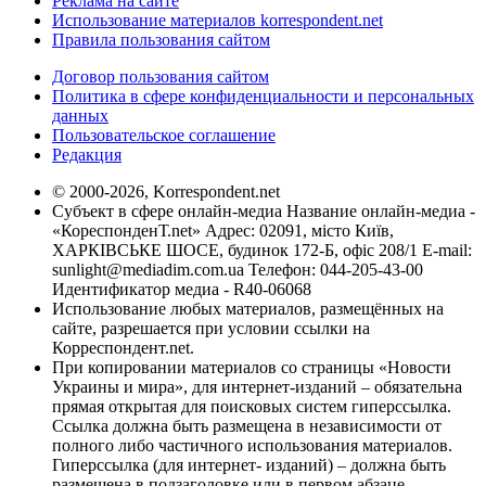
Реклама на сайте
Использование материалов korrespondent.net
Правила пользования сайтом
Договор пользования сайтом
Политика в сфере конфиденциальности и персональных
данных
Пользовательское соглашение
Редакция
© 2000-2026, Korrespondent.net
Субъект в сфере онлайн-медиа Название онлайн-медиа -
«КореспонденТ.net» Адрес: 02091, місто Київ,
ХАРКІВСЬКЕ ШОСЕ, будинок 172-Б, офіс 208/1 E-mail:
sunlight@mediadim.com.ua
Телефон: 044-205-43-00
Идентификатор медиа - R40-06068
Использование любых материалов, размещённых на
сайте, разрешается при условии ссылки на
Корреспондент.net.
При копировании материалов со страницы «Новости
Украины и мира», для интернет-изданий – обязательна
прямая открытая для поисковых систем гиперссылка.
Ссылка должна быть размещена в независимости от
полного либо частичного использования материалов.
Гиперссылка (для интернет- изданий) – должна быть
размещена в подзаголовке или в первом абзаце