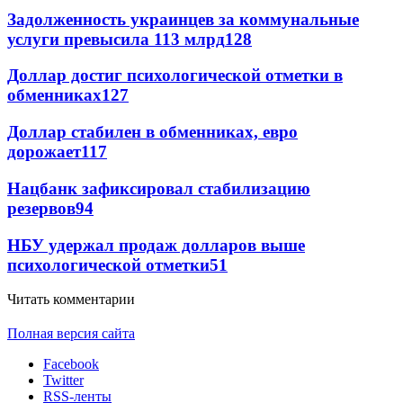
Задолженность украинцев за коммунальные
услуги превысила 113 млрд
128
Доллар достиг психологической отметки в
обменниках
127
Доллар стабилен в обменниках, евро
дорожает
117
Нацбанк зафиксировал стабилизацию
резервов
94
НБУ удержал продаж долларов выше
психологической отметки
51
Читать комментарии
Полная версия сайта
Facebook
Twitter
RSS-ленты