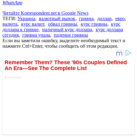
WhatsApp
Читайте Korrespondent.net в Google News
ТЕГИ:
Украина
,
валютный рынок
,
гривна
,
доллар
,
евро
,
валюта
,
курс валют
,
обвал гривны
,
курс гривны
,
курс
доллара к гривне
,
наличный курс доллара
,
курс доллара
сегодня
,
гривна упала
,
падение гривны
Если вы заметили ошибку, выделите необходимый текст и
нажмите Ctrl+Enter, чтобы сообщить об этом редакции.