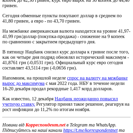
копеек до 42,30 гривен, курс евро вырос на 30 копеек до 44,40
гривен.
Сегодня обменные пункты покупают доллар в среднем по
41,80 гривен, а евро - по 43,70 гривен.
На межбанке американская валюта находится на уровне 41,97-
41,99 грн/доллар (покупка-продажа) - снижение на 9 копеек
по сравнению с закрытием предыдущего дня.
В пятницу Нацбанк снизил курс доллара к гривне после того,
как он четыре дня подряд обновлял исторический максимум -
41,8761 грн (-0,0531 грн). Официальный курс евро сегодня
составляет 43,5114 грн (-0,0656 грн).
Напомним, на прошлой неделе
спрос на валюту на межбанке
вырос до максимума
с мая 2022 года. НБУ в течение недели
16-20 декабря продал рекордные 1,417 млрд долларов.
Как известно, 12 декабря
Нацбанк неожиданно повысил
учетную ставку.
Регулятор принял такое решение, реагируя на
рост инфляции до 11,2% по итогам ноября.
Новини від
Корреспондент.net
в Telegram та WhatsApp.
Підписуйтесь на наші канали
https://t.me/korrespondentnet
та