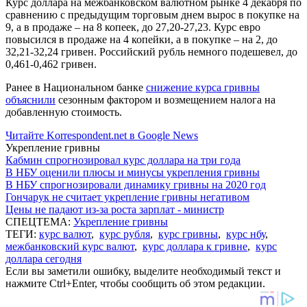
Курс доллара на межбанковском валютном рынке 4 декабря по
сравнению с предыдущим торговым днем вырос в покупке на
9, а в продаже – на 8 копеек, до 27,20-27,23. Курс евро
повысился в продаже на 4 копейки, а в покупке – на 2, до
32,21-32,24 гривен. Российский рубль немного подешевел, до
0,461-0,462 гривен.
Ранее в Национальном банке
снижение курса гривны
объяснили
сезонным фактором и возмещением налога на
добавленную стоимость.
Читайте Korrespondent.net в Google News
Укрепление гривны
Кабмин спрогнозировал курс доллара на три года
В НБУ оценили плюсы и минусы укрепления гривны
В НБУ спрогнозировали динамику гривны на 2020 год
Гончарук не считает укрепление гривны негативом
Цены не падают из-за роста зарплат - министр
СПЕЦТЕМА:
Укрепление гривны
ТЕГИ:
курс валют
,
курс рубля
,
курс гривны
,
курс нбу
,
межбанковский курс валют
,
курс доллара к гривне
,
курс
доллара сегодня
Если вы заметили ошибку, выделите необходимый текст и
нажмите Ctrl+Enter, чтобы сообщить об этом редакции.