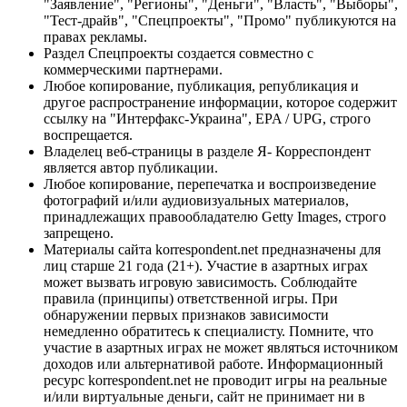
"Заявление", "Регионы", "Деньги", "Власть", "Выборы",
"Тест-драйв", "Спецпроекты", "Промо" публикуются на
правах рекламы.
Раздел Спецпроекты создается совместно с
коммерческими партнерами.
Любое копирование, публикация, републикация и
другое распространение информации, которое содержит
ссылку на "Интерфакс-Украина", EPA / UPG, строго
воспрещается.
Владелец веб-страницы в разделе Я- Корреспондент
является автор публикации.
Любое копирование, перепечатка и воспроизведение
фотографий и/или аудиовизуальных материалов,
принадлежащих правообладателю Getty Images, строго
запрещено.
Материалы сайта korrespondent.net предназначены для
лиц старше 21 года (21+). Участие в азартных играх
может вызвать игровую зависимость. Соблюдайте
правила (принципы) ответственной игры. При
обнаружении первых признаков зависимости
немедленно обратитесь к специалисту. Помните, что
участие в азартных играх не может являться источником
доходов или альтернативой работе. Информационный
ресурс korrespondent.net не проводит игры на реальные
и/или виртуальные деньги, сайт не принимает ни в