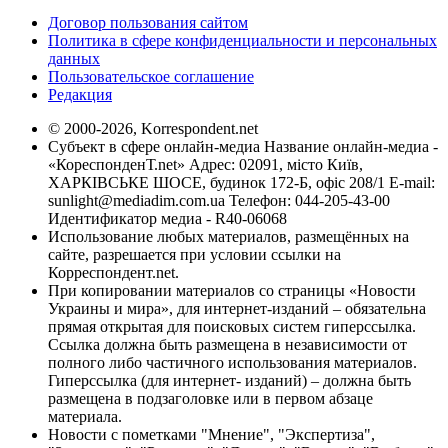
Договор пользования сайтом
Политика в сфере конфиденциальности и персональных
данных
Пользовательское соглашение
Редакция
© 2000-2026, Korrespondent.net
Субъект в сфере онлайн-медиа Название онлайн-медиа -
«КореспонденТ.net» Адрес: 02091, місто Київ,
ХАРКІВСЬКЕ ШОСЕ, будинок 172-Б, офіс 208/1 E-mail:
sunlight@mediadim.com.ua
Телефон: 044-205-43-00
Идентификатор медиа - R40-06068
Использование любых материалов, размещённых на
сайте, разрешается при условии ссылки на
Корреспондент.net.
При копировании материалов со страницы «Новости
Украины и мира», для интернет-изданий – обязательна
прямая открытая для поисковых систем гиперссылка.
Ссылка должна быть размещена в независимости от
полного либо частичного использования материалов.
Гиперссылка (для интернет- изданий) – должна быть
размещена в подзаголовке или в первом абзаце
материала.
Новости с пометками "Мнение", "Экспертиза",