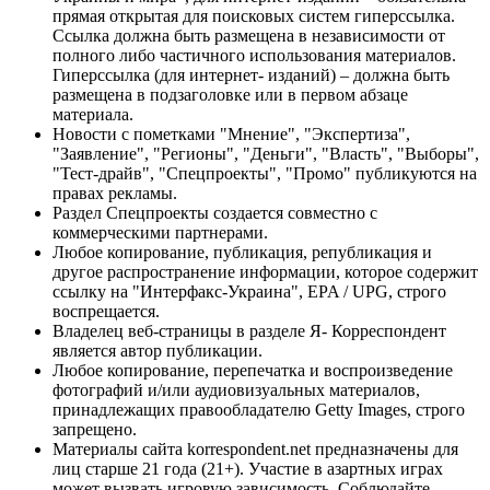
прямая открытая для поисковых систем гиперссылка.
Ссылка должна быть размещена в независимости от
полного либо частичного использования материалов.
Гиперссылка (для интернет- изданий) – должна быть
размещена в подзаголовке или в первом абзаце
материала.
Новости с пометками "Мнение", "Экспертиза",
"Заявление", "Регионы", "Деньги", "Власть", "Выборы",
"Тест-драйв", "Спецпроекты", "Промо" публикуются на
правах рекламы.
Раздел Спецпроекты создается совместно с
коммерческими партнерами.
Любое копирование, публикация, републикация и
другое распространение информации, которое содержит
ссылку на "Интерфакс-Украина", EPA / UPG, строго
воспрещается.
Владелец веб-страницы в разделе Я- Корреспондент
является автор публикации.
Любое копирование, перепечатка и воспроизведение
фотографий и/или аудиовизуальных материалов,
принадлежащих правообладателю Getty Images, строго
запрещено.
Материалы сайта korrespondent.net предназначены для
лиц старше 21 года (21+). Участие в азартных играх
может вызвать игровую зависимость. Соблюдайте