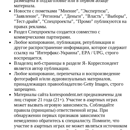
размещена в подзаголовке или в первом абзаце
материала.
Новости с пометками "Мнение", "Экспертиза",
"Заявление", "Регионы", "Деньги", "Власть", "Выборы",
"Тест-драйв", "Спецпроекты", "Промо" публикуются на
правах рекламы.
Раздел Спецпроекты создается совместно с
коммерческими партнерами.
Любое копирование, публикация, републикация и
другое распространение информации, которое содержит
ссылку на "Интерфакс-Украина", EPA / UPG, строго
воспрещается.
Владелец веб-страницы в разделе Я- Корреспондент
является автор публикации.
Любое копирование, перепечатка и воспроизведение
фотографий и/или аудиовизуальных материалов,
принадлежащих правообладателю Getty Images, строго
запрещено.
Материалы сайта korrespondent.net предназначены для
лиц старше 21 года (21+). Участие в азартных играх
может вызвать игровую зависимость. Соблюдайте
правила (принципы) ответственной игры. При
обнаружении первых признаков зависимости
немедленно обратитесь к специалисту. Помните, что
участие в азартных играх не может являться источником