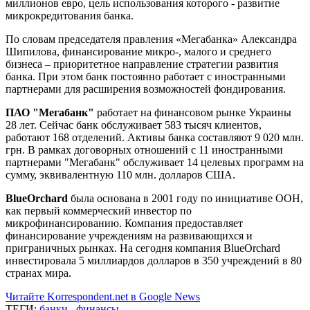
миллионов евро, цель использования которого - развитие
микрокредитования банка.
По словам председателя правления «Мегабанка» Александра
Шипилова, финансирование микро-, малого и среднего
бизнеса – приоритетное направление стратегии развития
банка. При этом банк постоянно работает с иностранными
партнерами для расширения возможностей фондирования.
ПАО "Мегабанк"
работает на финансовом рынке Украины
28 лет. Сейчас банк обслуживает 583 тысяч клиентов,
работают 168 отделений. Активы банка составляют 9 020 млн.
грн. В рамках договорных отношений с 11 иностранными
партнерами "Мегабанк" обслуживает 14 целевых программ на
сумму, эквивалентную 110 млн. долларов США.
BlueOrchard
была основана в 2001 году по инициативе ООН,
как первый коммерческий инвестор по
микрофинансированию. Компания предоставляет
финансирование учреждениям на развивающихся и
приграничных рынках. На сегодня компания BlueOrchard
инвестировала 5 миллиардов долларов в 350 учреждений в 80
странах мира.
Читайте Korrespondent.net в Google News
ТЕГИ:
банки
,
финансы