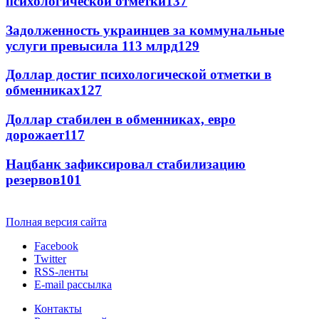
психологической отметки
137
Задолженность украинцев за коммунальные
услуги превысила 113 млрд
129
Доллар достиг психологической отметки в
обменниках
127
Доллар стабилен в обменниках, евро
дорожает
117
Нацбанк зафиксировал стабилизацию
резервов
101
Полная версия сайта
Facebook
Twitter
RSS-ленты
E-mail рассылка
Контакты