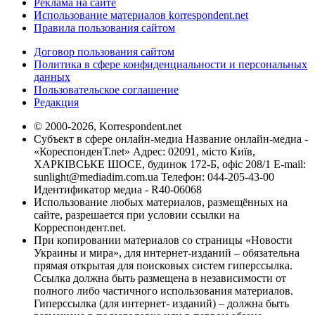
Реклама на сайте
Использование материалов korrespondent.net
Правила пользования сайтом
Договор пользования сайтом
Политика в сфере конфиденциальности и персональных
данных
Пользовательское соглашение
Редакция
© 2000-2026, Korrespondent.net
Субъект в сфере онлайн-медиа Название онлайн-медиа -
«КореспонденТ.net» Адрес: 02091, місто Київ,
ХАРКІВСЬКЕ ШОСЕ, будинок 172-Б, офіс 208/1 E-mail:
sunlight@mediadim.com.ua
Телефон: 044-205-43-00
Идентификатор медиа - R40-06068
Использование любых материалов, размещённых на
сайте, разрешается при условии ссылки на
Корреспондент.net.
При копировании материалов со страницы «Новости
Украины и мира», для интернет-изданий – обязательна
прямая открытая для поисковых систем гиперссылка.
Ссылка должна быть размещена в независимости от
полного либо частичного использования материалов.
Гиперссылка (для интернет- изданий) – должна быть