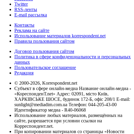
Twitter
RSS-ленты
E-mail рассылка
Контакты
Реклама на сайте
Использование материалов korrespondent.net
Правила пользования сайтом
Договор пользования сайтом
Политика в сфере конфиденциальности и персональных
данных
Пользовательское соглашение
Редакция
© 2000-2026, Korrespondent.net
Субъект в сфере онлайн-медиа Название онлайн-медиа -
«КореспонденТ.net» Адрес: 02091, місто Київ,
ХАРКІВСЬКЕ ШОСЕ, будинок 172-Б, офіс 208/1 E-mail:
sunlight@mediadim.com.ua
Телефон: 044-205-43-00
Идентификатор медиа - R40-06068
Использование любых материалов, размещённых на
сайте, разрешается при условии ссылки на
Корреспондент.net.
При копировании материалов со страницы «Новости