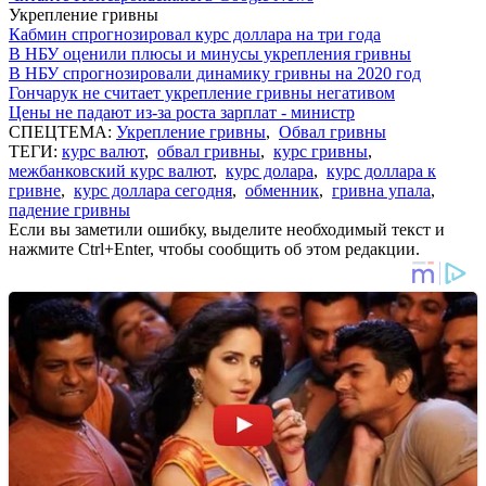
Укрепление гривны
Кабмин спрогнозировал курс доллара на три года
В НБУ оценили плюсы и минусы укрепления гривны
В НБУ спрогнозировали динамику гривны на 2020 год
Гончарук не считает укрепление гривны негативом
Цены не падают из-за роста зарплат - министр
СПЕЦТЕМА:
Укрепление гривны
,
Обвал гривны
ТЕГИ:
курс валют
,
обвал гривны
,
курс гривны
,
межбанковский курс валют
,
курс долара
,
курс доллара к
гривне
,
курс доллара сегодня
,
обменник
,
гривна упала
,
падение гривны
Если вы заметили ошибку, выделите необходимый текст и
нажмите Ctrl+Enter, чтобы сообщить об этом редакции.