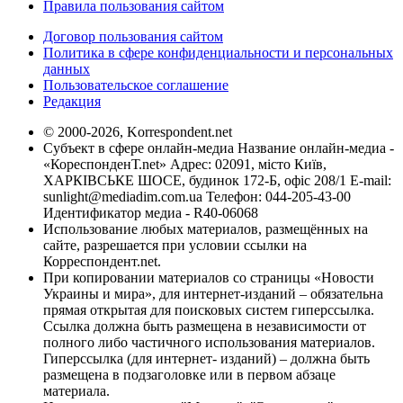
Правила пользования сайтом
Договор пользования сайтом
Политика в сфере конфиденциальности и персональных
данных
Пользовательское соглашение
Редакция
© 2000-2026, Korrespondent.net
Субъект в сфере онлайн-медиа Название онлайн-медиа -
«КореспонденТ.net» Адрес: 02091, місто Київ,
ХАРКІВСЬКЕ ШОСЕ, будинок 172-Б, офіс 208/1 E-mail:
sunlight@mediadim.com.ua
Телефон: 044-205-43-00
Идентификатор медиа - R40-06068
Использование любых материалов, размещённых на
сайте, разрешается при условии ссылки на
Корреспондент.net.
При копировании материалов со страницы «Новости
Украины и мира», для интернет-изданий – обязательна
прямая открытая для поисковых систем гиперссылка.
Ссылка должна быть размещена в независимости от
полного либо частичного использования материалов.
Гиперссылка (для интернет- изданий) – должна быть
размещена в подзаголовке или в первом абзаце
материала.