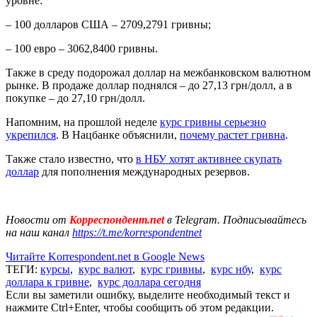
уровне:
– 100 долларов США – 2709,2791 гривны;
– 100 евро – 3062,8400 гривны.
Также в среду подорожал доллар на межбанковском валютном
рынке. В продаже доллар поднялся – до 27,13 грн/долл, а в
покупке – до 27,10 грн/долл.
Напомним, на прошлой неделе
курс гривны серьезно
укрепился
. В Нацбанке объяснили,
почему растет гривна
.
Также стало известно, что
в НБУ хотят активнее скупать
доллар
для пополнения международных резервов.
Новости от
Корреспондент.net
в Telegram. Подписывайтесь
на наш канал
https://t.me/korrespondentnet
Читайте Korrespondent.net в Google News
ТЕГИ:
курсы
,
курс валют
,
курс гривны
,
курс нбу
,
курс
доллара к гривне
,
курс доллара сегодня
Если вы заметили ошибку, выделите необходимый текст и
нажмите Ctrl+Enter, чтобы сообщить об этом редакции.