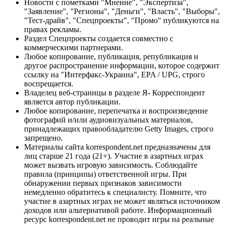
Новости с пометками "Мнение", "Экспертиза",
"Заявление", "Регионы", "Деньги", "Власть", "Выборы",
"Тест-драйв", "Спецпроекты", "Промо" публикуются на
правах рекламы.
Раздел Спецпроекты создается совместно с
коммерческими партнерами.
Любое копирование, публикация, републикация и
другое распространение информации, которое содержит
ссылку на "Интерфакс-Украина", EPA / UPG, строго
воспрещается.
Владелец веб-страницы в разделе Я- Корреспондент
является автор публикации.
Любое копирование, перепечатка и воспроизведение
фотографий и/или аудиовизуальных материалов,
принадлежащих правообладателю Getty Images, строго
запрещено.
Материалы сайта korrespondent.net предназначены для
лиц старше 21 года (21+). Участие в азартных играх
может вызвать игровую зависимость. Соблюдайте
правила (принципы) ответственной игры. При
обнаружении первых признаков зависимости
немедленно обратитесь к специалисту. Помните, что
участие в азартных играх не может являться источником
доходов или альтернативой работе. Информационный
ресурс korrespondent.net не проводит игры на реальные