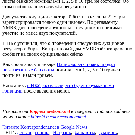
листы банкнот номиналами 1, 2, 5 и 10 грн, не состоялся. Об
этом сообщила пресс-служба регулятора.
Для участия в аукционе, который был назначен на 21 марта,
зарегистрировался только один человек. По регламенту
УМВБ, для проведения аукциона в нем должно принимать
участие не менее двух покупателей.
В НБУ уточнили, что о проведении следующих аукционов
регулятор и биржа Контрактовый дом УМВБ заблаговременно
сообщат на своих официальных сайтах.
Как сообщалось, в январе
Национальный банк продал
неразрезанные банкноты
номиналами 1, 2, 5 и 10 гривен
почти на 10 млн гривен.
Напомним,
в НБУ рассказали, что будет с бумажными
гривнами
после введения монет.
Новости от
Корреспондент.net
в Telegram. Подписывайтесь
на наш канал
https://t.me/korrespondentnet
Читайте Korrespondent.net в Google News
ТЕГИ:
деньги
,
гривна
,
Нацбанк
,
банкноты
,
аукцион.
,