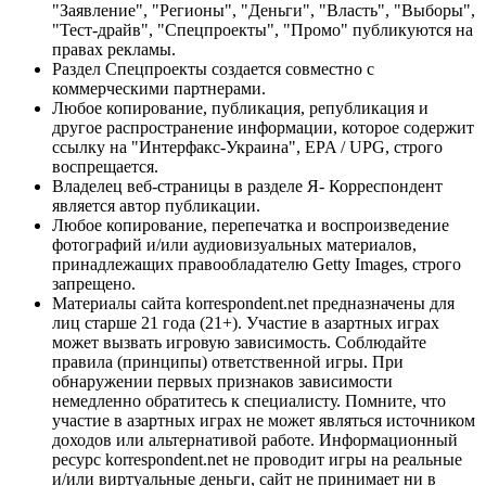
"Заявление", "Регионы", "Деньги", "Власть", "Выборы",
"Тест-драйв", "Спецпроекты", "Промо" публикуются на
правах рекламы.
Раздел Спецпроекты создается совместно с
коммерческими партнерами.
Любое копирование, публикация, републикация и
другое распространение информации, которое содержит
ссылку на "Интерфакс-Украина", EPA / UPG, строго
воспрещается.
Владелец веб-страницы в разделе Я- Корреспондент
является автор публикации.
Любое копирование, перепечатка и воспроизведение
фотографий и/или аудиовизуальных материалов,
принадлежащих правообладателю Getty Images, строго
запрещено.
Материалы сайта korrespondent.net предназначены для
лиц старше 21 года (21+). Участие в азартных играх
может вызвать игровую зависимость. Соблюдайте
правила (принципы) ответственной игры. При
обнаружении первых признаков зависимости
немедленно обратитесь к специалисту. Помните, что
участие в азартных играх не может являться источником
доходов или альтернативой работе. Информационный
ресурс korrespondent.net не проводит игры на реальные
и/или виртуальные деньги, сайт не принимает ни в