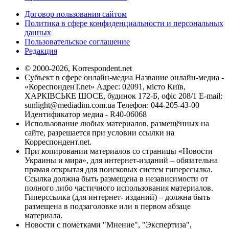
Договор пользования сайтом
Политика в сфере конфиденциальности и персональных
данных
Пользовательское соглашение
Редакция
© 2000-2026, Korrespondent.net
Субъект в сфере онлайн-медиа Название онлайн-медиа -
«КореспонденТ.net» Адрес: 02091, місто Київ,
ХАРКІВСЬКЕ ШОСЕ, будинок 172-Б, офіс 208/1 E-mail:
sunlight@mediadim.com.ua
Телефон: 044-205-43-00
Идентификатор медиа - R40-06068
Использование любых материалов, размещённых на
сайте, разрешается при условии ссылки на
Корреспондент.net.
При копировании материалов со страницы «Новости
Украины и мира», для интернет-изданий – обязательна
прямая открытая для поисковых систем гиперссылка.
Ссылка должна быть размещена в независимости от
полного либо частичного использования материалов.
Гиперссылка (для интернет- изданий) – должна быть
размещена в подзаголовке или в первом абзаце
материала.
Новости с пометками "Мнение", "Экспертиза",