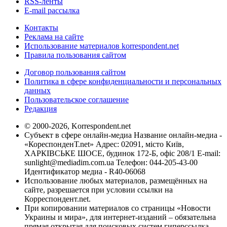
RSS-ленты
E-mail рассылка
Контакты
Реклама на сайте
Использование материалов korrespondent.net
Правила пользования сайтом
Договор пользования сайтом
Политика в сфере конфиденциальности и персональных
данных
Пользовательское соглашение
Редакция
© 2000-2026, Korrespondent.net
Субъект в сфере онлайн-медиа Название онлайн-медиа -
«КореспонденТ.net» Адрес: 02091, місто Київ,
ХАРКІВСЬКЕ ШОСЕ, будинок 172-Б, офіс 208/1 E-mail:
sunlight@mediadim.com.ua
Телефон: 044-205-43-00
Идентификатор медиа - R40-06068
Использование любых материалов, размещённых на
сайте, разрешается при условии ссылки на
Корреспондент.net.
При копировании материалов со страницы «Новости
Украины и мира», для интернет-изданий – обязательна
прямая открытая для поисковых систем гиперссылка.