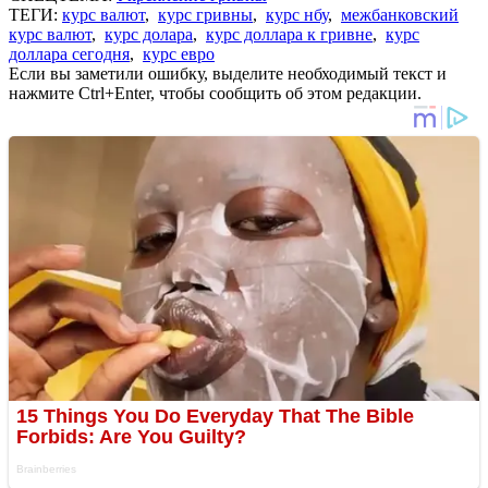
ТЕГИ:
курс валют
,
курс гривны
,
курс нбу
,
межбанковский
курс валют
,
курс долара
,
курс доллара к гривне
,
курс
доллара сегодня
,
курс евро
Если вы заметили ошибку, выделите необходимый текст и
нажмите Ctrl+Enter, чтобы сообщить об этом редакции.