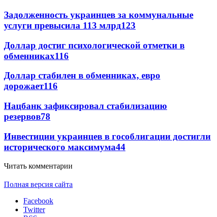
Задолженность украинцев за коммунальные
услуги превысила 113 млрд
123
Доллар достиг психологической отметки в
обменниках
116
Доллар стабилен в обменниках, евро
дорожает
116
Нацбанк зафиксировал стабилизацию
резервов
78
Инвестиции украинцев в гособлигации достигли
исторического максимума
44
Читать комментарии
Полная версия сайта
Facebook
Twitter