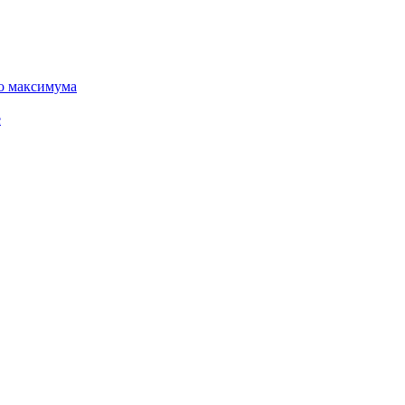
го максимума
е