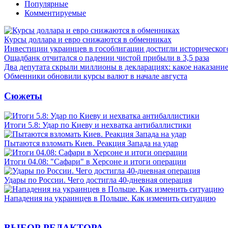
Популярные
Комментируемые
Курсы доллара и евро снижаются в обменниках
Инвестиции украинцев в гособлигации достигли историческо
Ощадбанк отчитался о падении чистой прибыли в 3,5 раза
Два депутата скрыли миллионы в декларациях: какое наказани
Обменники обновили курсы валют в начале августа
Сюжеты
Итоги 5.8: Удар по Киеву и нехватка антибаллистики
Пытаются взломать Киев. Реакция Запада на удар
Итоги 04.08: "Сафари" в Херсоне и итоги операции
Удары по России. Чего достигла 40-дневная операция
Нападения на украинцев в Польше. Как изменить ситуацию
ВЫБОР РЕДАКТОРА