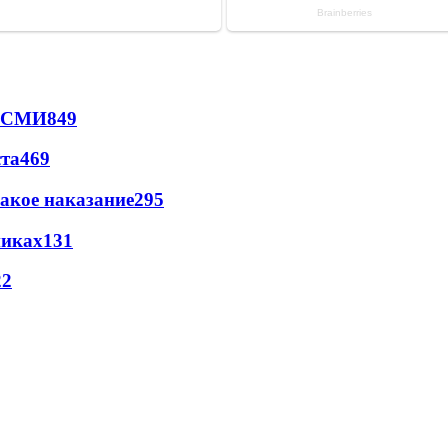
- СМИ
849
ста
469
акое наказание
295
никах
131
22