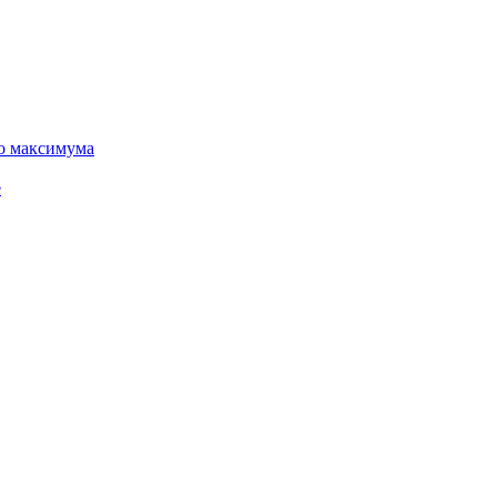
го максимума
е