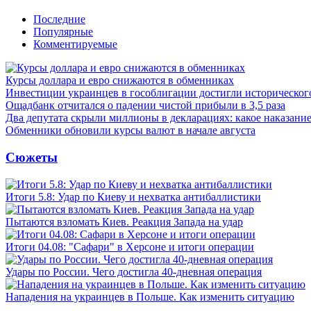
Последние
Популярные
Комментируемые
Курсы доллара и евро снижаются в обменниках
Инвестиции украинцев в гособлигации достигли историческо
Ощадбанк отчитался о падении чистой прибыли в 3,5 раза
Два депутата скрыли миллионы в декларациях: какое наказани
Обменники обновили курсы валют в начале августа
Сюжеты
Итоги 5.8: Удар по Киеву и нехватка антибаллистики
Пытаются взломать Киев. Реакция Запада на удар
Итоги 04.08: "Сафари" в Херсоне и итоги операции
Удары по России. Чего достигла 40-дневная операция
Нападения на украинцев в Польше. Как изменить ситуацию