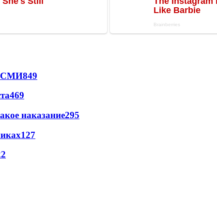
- СМИ
849
ста
469
акое наказание
295
никах
127
22