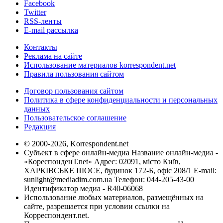
Facebook
Twitter
RSS-ленты
E-mail рассылка
Контакты
Реклама на сайте
Использование материалов korrespondent.net
Правила пользования сайтом
Договор пользования сайтом
Политика в сфере конфиденциальности и персональных
данных
Пользовательское соглашение
Редакция
© 2000-2026, Korrespondent.net
Субъект в сфере онлайн-медиа Название онлайн-медиа -
«КореспонденТ.net» Адрес: 02091, місто Київ,
ХАРКІВСЬКЕ ШОСЕ, будинок 172-Б, офіс 208/1 E-mail:
sunlight@mediadim.com.ua
Телефон: 044-205-43-00
Идентификатор медиа - R40-06068
Использование любых материалов, размещённых на
сайте, разрешается при условии ссылки на
Корреспондент.net.