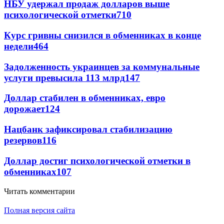
НБУ удержал продаж долларов выше
психологической отметки
710
Курс гривны снизился в обменниках в конце
недели
464
Задолженность украинцев за коммунальные
услуги превысила 113 млрд
147
Доллар стабилен в обменниках, евро
дорожает
124
Нацбанк зафиксировал стабилизацию
резервов
116
Доллар достиг психологической отметки в
обменниках
107
Читать комментарии
Полная версия сайта