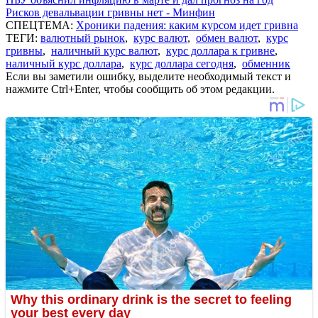
Рисков девальвации гривны нет - Минфин
СПЕЦТЕМА:
Хроники падения: каким курсом идет гривна
ТЕГИ:
валютный рынок
,
курс валют
,
обмен валют
,
курс
гривны
,
наличный курс валют
,
курс доллара к гривне
,
наличный курс доллара
,
курс доллара сегодня
,
обменник
Если вы заметили ошибку, выделите необходимый текст и
нажмите Ctrl+Enter, чтобы сообщить об этом редакции.