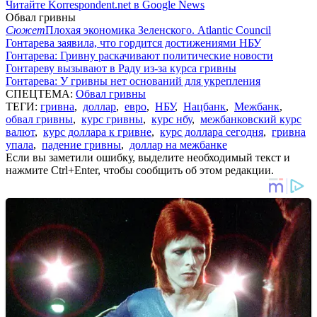
Читайте Korrespondent.net в Google News
Обвал гривны
Сюжет
Плохая экономика Зеленского. Atlantic Council
Гонтарева заявила, что гордится достижениями НБУ
Гонтарева: Гривну раскачивают политические новости
Гонтареву вызывают в Раду из-за курса гривны
Гонтарева: У гривны нет оснований для укрепления
СПЕЦТЕМА:
Обвал гривны
ТЕГИ:
гривна
,
доллар
,
евро
,
НБУ
,
Нацбанк
,
Межбанк
,
обвал гривны
,
курс гривны
,
курс нбу
,
межбанковский курс
валют
,
курс доллара к гривне
,
курс доллара сегодня
,
гривна
упала
,
падение гривны
,
доллар на межбанке
Если вы заметили ошибку, выделите необходимый текст и
нажмите Ctrl+Enter, чтобы сообщить об этом редакции.