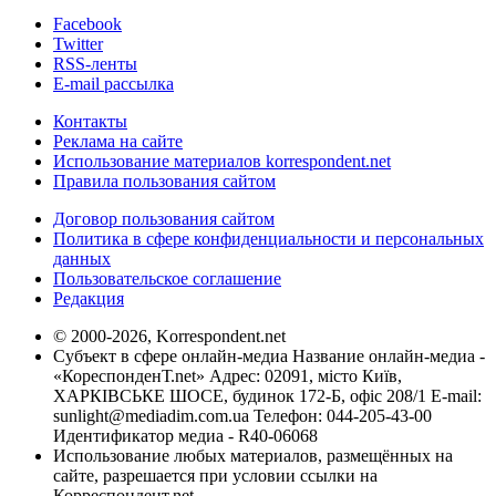
Facebook
Twitter
RSS-ленты
E-mail рассылка
Контакты
Реклама на сайте
Использование материалов korrespondent.net
Правила пользования сайтом
Договор пользования сайтом
Политика в сфере конфиденциальности и персональных
данных
Пользовательское соглашение
Редакция
© 2000-2026, Korrespondent.net
Субъект в сфере онлайн-медиа Название онлайн-медиа -
«КореспонденТ.net» Адрес: 02091, місто Київ,
ХАРКІВСЬКЕ ШОСЕ, будинок 172-Б, офіс 208/1 E-mail:
sunlight@mediadim.com.ua
Телефон: 044-205-43-00
Идентификатор медиа - R40-06068
Использование любых материалов, размещённых на
сайте, разрешается при условии ссылки на
Корреспондент.net.