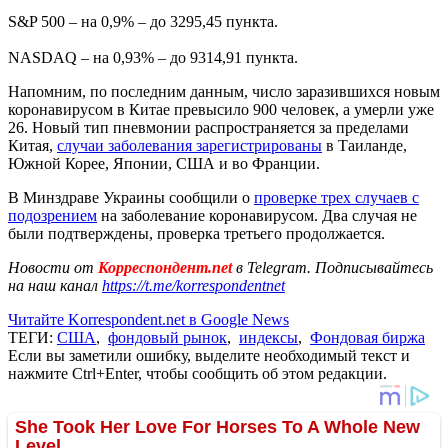
S&P 500 – на 0,9% – до 3295,45 пункта.
NASDAQ – на 0,93% – до 9314,91 пункта.
Напомним, по последним данным, число заразившихся новым
коронавирусом в Китае превысило 900 человек, а умерли уже
26. Новый тип пневмонии распространяется за пределами
Китая,
случаи заболевания зарегистрированы
в Таиланде,
Южной Корее, Японии, США и во Франции.
В Минздраве Украины сообщили о
проверке трех случаев с
подозрением
на заболевание коронавирусом. Два случая не
были подтверждены, проверка третьего продолжается.
Новости от
Корреспондент.net
в Telegram. Подписывайтесь
на наш канал
https://t.me/korrespondentnet
Читайте Korrespondent.net в Google News
ТЕГИ:
США
,
фондовый рынок
,
индексы
,
Фондовая биржа
Если вы заметили ошибку, выделите необходимый текст и
нажмите Ctrl+Enter, чтобы сообщить об этом редакции.