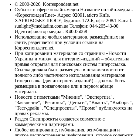
© 2000-2026, Korrespondent.net
Субъект в сфере онлайн-медиа Название онлайн-медиа -
«КореспонденТ.net» Адрес: 02091, місто Київ,
ХАРКІВСЬКЕ ШОСЕ, будинок 172-Б, офіс 208/1 E-mail:
sunlight@mediadim.com.ua
Телефон: 044-205-43-00
Идентификатор медиа - R40-06068
Использование любых материалов, размещённых на
сайте, разрешается при условии ссылки на
Корреспондент.net.
При копировании материалов со страницы «Новости
Украины и мира», для интернет-изданий – обязательна
прямая открытая для поисковых систем гиперссылка.
Ссылка должна быть размещена в независимости от
полного либо частичного использования материалов.
Гиперссылка (для интернет- изданий) – должна быть
размещена в подзаголовке или в первом абзаце
материала.
Новости с пометками "Мнение", "Экспертиза",
"Заявление", "Регионы", "Деньги", "Власть", "Выборы",
"Тест-драйв", "Спецпроекты", "Промо" публикуются на
правах рекламы.
Раздел Спецпроекты создается совместно с
коммерческими партнерами.
Любое копирование, публикация, републикация и
другое распространение информации, которое содержит