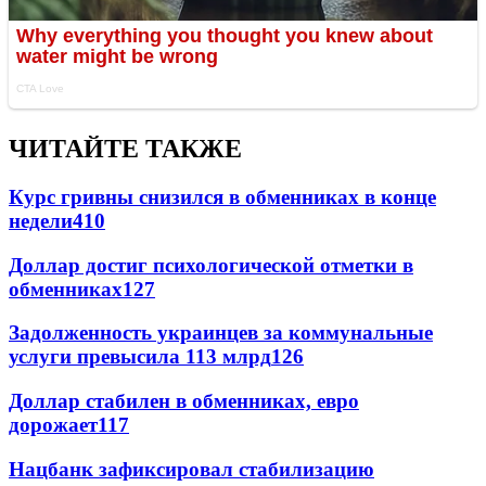
ЧИТАЙТЕ ТАКЖЕ
Курс гривны снизился в обменниках в конце
недели
410
Доллар достиг психологической отметки в
обменниках
127
Задолженность украинцев за коммунальные
услуги превысила 113 млрд
126
Доллар стабилен в обменниках, евро
дорожает
117
Нацбанк зафиксировал стабилизацию