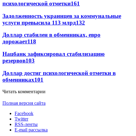
психологической отметки
161
Задолженность украинцев за коммунальные
услуги превысила 113 млрд
132
Доллар стабилен в обменниках, евро
дорожает
118
Нацбанк зафиксировал стабилизацию
резервов
103
Доллар достиг психологической отметки в
обменниках
101
Читать комментарии
Полная версия сайта
Facebook
Twitter
RSS-ленты
E-mail рассылка