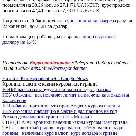
повысился на 38,26 коп. до 27,1471 UAH/EUR, курс продажи
повысился на 47,40 коп. до 27,7371 UAH/EUR.
Национальный банк опустил
курс гривны на 3 марта
сразу на
22 копейки - до 24,81 за доллар.
По данным центробанка, за февраль
гривна выросла к
доллару на 1,4%
.
Новости от
Корреспондент.net
в Telegram. Подписывайтесь
на наш канал
https://t.me/korrespondentnet
Читайте Korrespondent.net в Google News
Хроники падения: каким курсом идет гривна
В НБУ рассказали, будут ли повышать курс доллара
НБУ объяснил, как повлияет лимит на расчеты карточкой на
волонтеров
В Нацбанке пояснили, что происходит с курсом гривны
НБУ объяснил инфляцию в марте и дал прогноз на год
Рисков девальвации гривны нет - Минфин
СПЕЦТЕМА:
Хроники падения: каким курсом идет гривна
ТЕГИ:
валютный рынок
,
курс валют
,
обмен валют
,
курс
гривны
,
наличный курс валют
,
курс доллара к гривне
,