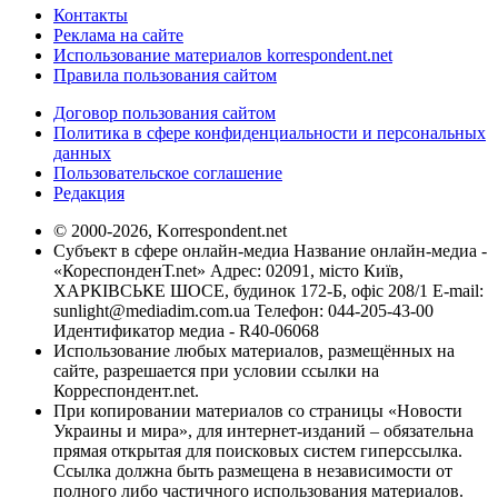
Контакты
Реклама на сайте
Использование материалов korrespondent.net
Правила пользования сайтом
Договор пользования сайтом
Политика в сфере конфиденциальности и персональных
данных
Пользовательское соглашение
Редакция
© 2000-2026, Korrespondent.net
Субъект в сфере онлайн-медиа Название онлайн-медиа -
«КореспонденТ.net» Адрес: 02091, місто Київ,
ХАРКІВСЬКЕ ШОСЕ, будинок 172-Б, офіс 208/1 E-mail:
sunlight@mediadim.com.ua
Телефон: 044-205-43-00
Идентификатор медиа - R40-06068
Использование любых материалов, размещённых на
сайте, разрешается при условии ссылки на
Корреспондент.net.
При копировании материалов со страницы «Новости
Украины и мира», для интернет-изданий – обязательна
прямая открытая для поисковых систем гиперссылка.
Ссылка должна быть размещена в независимости от
полного либо частичного использования материалов.