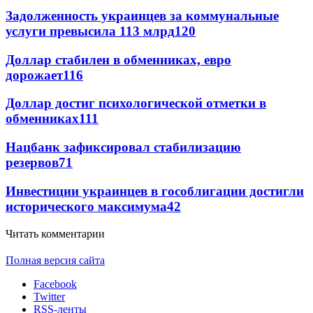
Задолженность украинцев за коммунальные
услуги превысила 113 млрд
120
Доллар стабилен в обменниках, евро
дорожает
116
Доллар достиг психологической отметки в
обменниках
111
Нацбанк зафиксировал стабилизацию
резервов
71
Инвестиции украинцев в гособлигации достигли
исторического максимума
42
Читать комментарии
Полная версия сайта
Facebook
Twitter
RSS-ленты