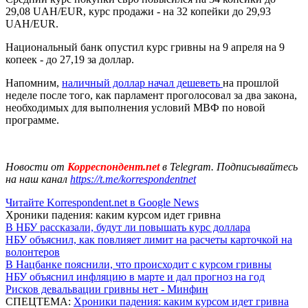
29,08 UAH/EUR, курс продажи - на 32 копейки до 29,93
UAH/EUR.
Национальный банк опустил курс гривны на 9 апреля на 9
копеек - до 27,19 за доллар.
Напомним,
наличный доллар начал дешеветь
на прошлой
неделе после того, как парламент проголосовал за два закона,
необходимых для выполнения условий МВФ по новой
программе.
Новости от
Корреспондент.net
в Telegram. Подписывайтесь
на наш канал
https://t.me/korrespondentnet
Читайте Korrespondent.net в Google News
Хроники падения: каким курсом идет гривна
В НБУ рассказали, будут ли повышать курс доллара
НБУ объяснил, как повлияет лимит на расчеты карточкой на
волонтеров
В Нацбанке пояснили, что происходит с курсом гривны
НБУ объяснил инфляцию в марте и дал прогноз на год
Рисков девальвации гривны нет - Минфин
СПЕЦТЕМА:
Хроники падения: каким курсом идет гривна