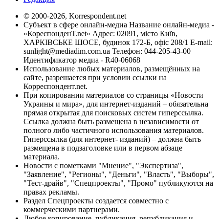
© 2000-2026, Korrespondent.net
Субъект в сфере онлайн-медиа Название онлайн-медиа -
«КореспонденТ.net» Адрес: 02091, місто Київ,
ХАРКІВСЬКЕ ШОСЕ, будинок 172-Б, офіс 208/1 E-mail:
sunlight@mediadim.com.ua
Телефон: 044-205-43-00
Идентификатор медиа - R40-06068
Использование любых материалов, размещённых на
сайте, разрешается при условии ссылки на
Корреспондент.net.
При копировании материалов со страницы «Новости
Украины и мира», для интернет-изданий – обязательна
прямая открытая для поисковых систем гиперссылка.
Ссылка должна быть размещена в независимости от
полного либо частичного использования материалов.
Гиперссылка (для интернет- изданий) – должна быть
размещена в подзаголовке или в первом абзаце
материала.
Новости с пометками "Мнение", "Экспертиза",
"Заявление", "Регионы", "Деньги", "Власть", "Выборы",
"Тест-драйв", "Спецпроекты", "Промо" публикуются на
правах рекламы.
Раздел Спецпроекты создается совместно с
коммерческими партнерами.
Любое копирование, публикация, републикация и