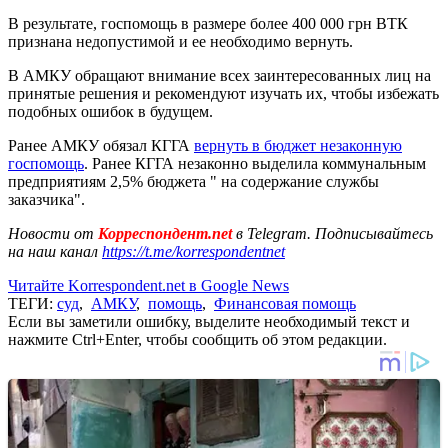
В результате, госпомощь в размере более 400 000 грн ВТК
признана недопустимой и ее необходимо вернуть.
В АМКУ обращают внимание всех заинтересованных лиц на
принятые решения и рекомендуют изучать их, чтобы избежать
подобных ошибок в будущем.
Ранее АМКУ обязал КГГА
вернуть в бюджет незаконную
госпомощь
. Ранее КГГА незаконно выделила коммунальным
предприятиям 2,5% бюджета " на содержание службы
заказчика".
Новости от
Корреспондент.net
в Telegram. Подписывайтесь
на наш канал
https://t.me/korrespondentnet
Читайте Korrespondent.net в Google News
ТЕГИ:
суд
,
АМКУ
,
помощь
,
Финансовая помощь
Если вы заметили ошибку, выделите необходимый текст и
нажмите Ctrl+Enter, чтобы сообщить об этом редакции.