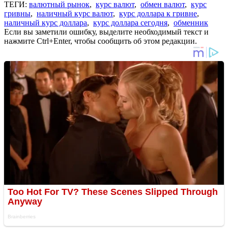
ТЕГИ:
валютный рынок
,
курс валют
,
обмен валют
,
курс
гривны
,
наличный курс валют
,
курс доллара к гривне
,
наличный курс доллара
,
курс доллара сегодня
,
обменник
Если вы заметили ошибку, выделите необходимый текст и
нажмите Ctrl+Enter, чтобы сообщить об этом редакции.