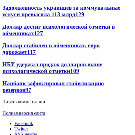
Задолженность украинцев за коммунальные
услуги превысила 113 млрд
129
Доллар достиг психологической отметки в
обменниках
127
Доллар стабилен в обменниках, евро
дорожает
117
НБУ удержал продаж долларов выше
психологической отметки
109
Нацбанк зафиксировал стабилизацию
резервов
97
Читать комментарии
Полная версия сайта
Facebook
Twitter
RSS-ленты