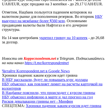
UAH/EUR, курс продажи на 3 копейки - до 29,17 UAH/EUR.
Отметим, Нацбанк пользуется падением котировок на
валютном рынке для пополнения резервов. Во вторник
НБУ
выкупил на межбанке более $560 млн
. Основными
продавцами валюты были Нафтогаз и его дочерние
структуры.
На 14 мая центробанк
укрепил гривну на 10 копеек
- до 26,68
за доллар.
Новости от
Корреспондент.net
в Telegram. Подписывайтесь
на наш канал
https://t.me/korrespondentnet
Читайте Korrespondent.net в Google News
Хроники падения: каким курсом идет гривна
В НБУ рассказали, будут ли повышать курс доллара
НБУ объяснил, как повлияет лимит на расчеты карточкой на
волонтеров
В Нацбанке пояснили, что происходит с курсом гривны
НБУ объяснил инфляцию в марте и дал прогноз на год
Рисков девальвации гривны нет - Минфин
СПЕЦТЕМА:
Хроники падения: каким курсом идет гривна