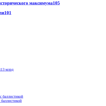
исторического максимума
105
ли
101
113 млрд
с баллистикой