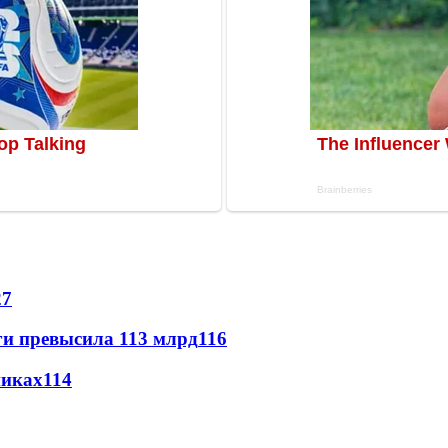
27
ги превысила 113 млрд
116
никах
114