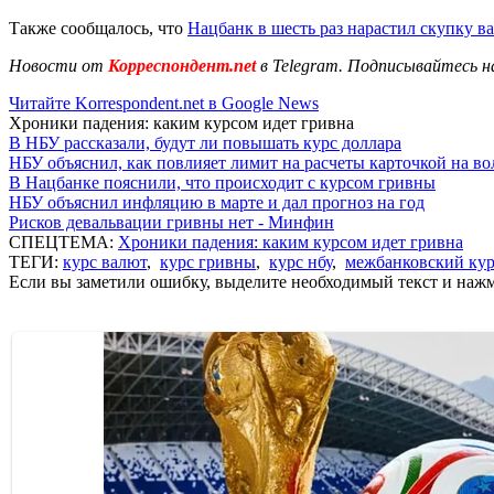
Также сообщалось, что
Нацбанк в шесть раз нарастил скупку 
Новости от
Корреспондент.net
в Telegram. Подписывайтесь н
Читайте Korrespondent.net в Google News
Хроники падения: каким курсом идет гривна
В НБУ рассказали, будут ли повышать курс доллара
НБУ объяснил, как повлияет лимит на расчеты карточкой на в
В Нацбанке пояснили, что происходит с курсом гривны
НБУ объяснил инфляцию в марте и дал прогноз на год
Рисков девальвации гривны нет - Минфин
СПЕЦТЕМА:
Хроники падения: каким курсом идет гривна
ТЕГИ:
курс валют
,
курс гривны
,
курс нбу
,
межбанковский кур
Если вы заметили ошибку, выделите необходимый текст и нажми