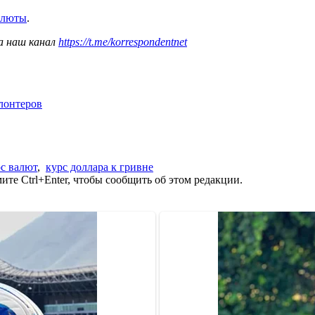
валюты
.
а наш канал
https://t.me/korrespondentnet
олонтеров
с валют
,
курс доллара к гривне
те Ctrl+Enter, чтобы сообщить об этом редакции.