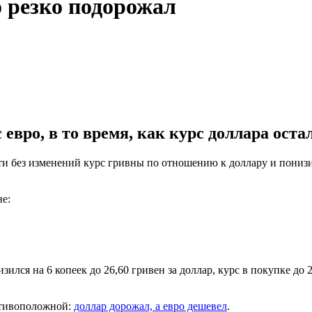
о резко подорожал
 евро, в то время, как курс доллара оста
ти без изменений курс гривны по отношению к доллару и понизил
е:
лся на 6 копеек до 26,60 гривен за доллар, курс в покупке до 26
отивоположной:
доллар дорожал, а евро дешевел
.