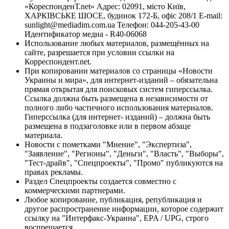
«КореспонденТ.net» Адрес: 02091, місто Київ,
ХАРКІВСЬКЕ ШОСЕ, будинок 172-Б, офіс 208/1 E-mail:
sunlight@mediadim.com.ua
Телефон: 044-205-43-00
Идентификатор медиа - R40-06068
Использование любых материалов, размещённых на
сайте, разрешается при условии ссылки на
Корреспондент.net.
При копировании материалов со страницы «Новости
Украины и мира», для интернет-изданий – обязательна
прямая открытая для поисковых систем гиперссылка.
Ссылка должна быть размещена в независимости от
полного либо частичного использования материалов.
Гиперссылка (для интернет- изданий) – должна быть
размещена в подзаголовке или в первом абзаце
материала.
Новости с пометками "Мнение", "Экспертиза",
"Заявление", "Регионы", "Деньги", "Власть", "Выборы",
"Тест-драйв", "Спецпроекты", "Промо" публикуются на
правах рекламы.
Раздел Спецпроекты создается совместно с
коммерческими партнерами.
Любое копирование, публикация, републикация и
другое распространение информации, которое содержит
ссылку на "Интерфакс-Украина", EPA / UPG, строго
воспрещается.