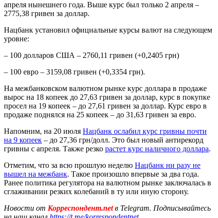
апреля нынешнего года. Выше курс был только 2 апреля –
2775,38 гривен за доллар.
Нацбанк установил официальные курсы валют на следующем
уровне:
– 100 долларов США – 2760,11 гривен (+0,2405 грн)
– 100 евро – 3159,08 гривен (+0,3354 грн).
На межбанковском валютном рынке курс доллара в продаже
вырос на 18 копеек до 27,63 гривен за доллар, курс в покупке
просел на 19 копеек – до 27,61 гривен за доллар. Курс евро в
продаже поднялся на 25 копеек – до 31,63 гривен за евро.
Напомним, на 20 июля
Нацбанк ослабил курс гривны почти
на 9 копеек
– до 27,36 грн/долл. Это был новый антирекорд
гривны с апреля. Также резко
растет курс наличного доллара
.
Отметим, что за всю прошлую неделю
Нацбанк ни разу не
вышел на межбанк
. Такое произошло впервые за два года.
Ранее политика регулятора на валютном рынке заключалась в
сглаживании резких колебаний в ту или иную сторону.
Новости от
Корреспондент.net
в Telegram. Подписывайтесь
на наш канал
https://t.me/korrespondentnet