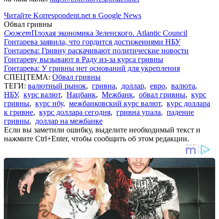
Читайте Korrespondent.net в Google News
Обвал гривны
Сюжет
Плохая экономика Зеленского. Atlantic Council
Гонтарева заявила, что гордится достижениями НБУ
Гонтарева: Гривну раскачивают политические новости
Гонтареву вызывают в Раду из-за курса гривны
Гонтарева: У гривны нет оснований для укрепления
СПЕЦТЕМА:
Обвал гривны
ТЕГИ:
валютный рынок
,
гривна
,
доллар
,
евро
,
валюта
,
НБУ
,
курс валют
,
Нацбанк
,
Межбанк
,
обвал гривны
,
курс
гривны
,
курс нбу
,
межбанковский курс валют
,
курс доллара
к гривне
,
курс доллара сегодня
,
гривна упала
,
падение
гривны
,
доллар на межбанке
Если вы заметили ошибку, выделите необходимый текст и
нажмите Ctrl+Enter, чтобы сообщить об этом редакции.