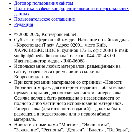
Договор пользования сайтом
Политика в сфере конфиденциальности и персональных
данных
Пользовательское соглашение
Редакция
© 2000-2026, Korrespondent.net
Субъект в сфере онлайн-медиа Название онлайн-медиа -
«КореспонденТ.net» Адрес: 02091, місто Київ,
ХАРКІВСЬКЕ ШОСЕ, будинок 172-Б, офіс 208/1 E-mail:
sunlight@mediadim.com.ua
Телефон: 044-205-43-00
Идентификатор медиа - R40-06068
Использование любых материалов, размещённых на
сайте, разрешается при условии ссылки на
Корреспондент.net.
При копировании материалов со страницы «Новости
Украины и мира», для интернет-изданий – обязательна
прямая открытая для поисковых систем гиперссылка.
Ссылка должна быть размещена в независимости от
полного либо частичного использования материалов.
Гиперссылка (для интернет- изданий) – должна быть
размещена в подзаголовке или в первом абзаце
материала.
Новости с пометками "Мнение", "Экспертиза",
"Заявление", "Регионы", "Деньги", "Власть", "Выборы",