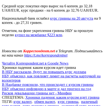
Средний курс покупки евро вырос на 6 копеек до 32,18
UAH/EUR, курс продажи - на 6 копеек до 32,76 UAH/EUR.
Национальный банк ослабил
курс гривны на 20 августа
на 9
копеек - до 27,31 гривен.
Отметим, на фоне укрепления гривны НБУ за прошлую
неделю
купил на межбанке $223 млн
.
Новости от
Корреспондент.net
в Telegram. Подписывайтесь
на наш канал
https://t.me/korrespondentnet
Читайте Korrespondent.net в Google News
Хроники падения: каким курсом идет гривна
В НБУ рассказали, будут ли повышать курс доллара
НБУ объяснил, как повлияет лимит на расчеты карточкой на
волонтеров
В Нацбанке пояснили, что происходит с курсом гривны
НБУ объяснил инфляцию в марте и дал прогноз на год
Рисков девальвации гривны нет - Минфин
СПЕЦТЕМА:
Хроники падения: каким курсом идет гривна
ТЕГИ:
курс валют
,
обмен валют
,
курс гривны
,
наличный
курс валют
,
курс доллара к гривне
,
наличный курс доллара
,