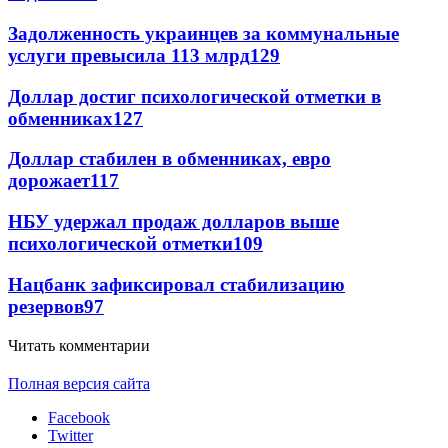
Задолженность украинцев за коммунальные
услуги превысила 113 млрд
129
Доллар достиг психологической отметки в
обменниках
127
Доллар стабилен в обменниках, евро
дорожает
117
НБУ удержал продаж долларов выше
психологической отметки
109
Нацбанк зафиксировал стабилизацию
резервов
97
Читать комментарии
Полная версия сайта
Facebook
Twitter