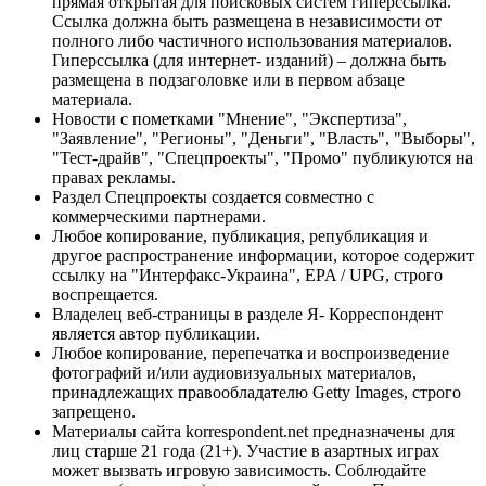
прямая открытая для поисковых систем гиперссылка.
Ссылка должна быть размещена в независимости от
полного либо частичного использования материалов.
Гиперссылка (для интернет- изданий) – должна быть
размещена в подзаголовке или в первом абзаце
материала.
Новости с пометками "Мнение", "Экспертиза",
"Заявление", "Регионы", "Деньги", "Власть", "Выборы",
"Тест-драйв", "Спецпроекты", "Промо" публикуются на
правах рекламы.
Раздел Спецпроекты создается совместно с
коммерческими партнерами.
Любое копирование, публикация, републикация и
другое распространение информации, которое содержит
ссылку на "Интерфакс-Украина", EPA / UPG, строго
воспрещается.
Владелец веб-страницы в разделе Я- Корреспондент
является автор публикации.
Любое копирование, перепечатка и воспроизведение
фотографий и/или аудиовизуальных материалов,
принадлежащих правообладателю Getty Images, строго
запрещено.
Материалы сайта korrespondent.net предназначены для
лиц старше 21 года (21+). Участие в азартных играх
может вызвать игровую зависимость. Соблюдайте