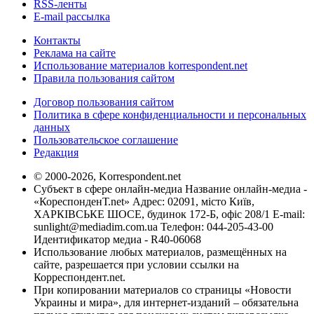
RSS-ленты
E-mail рассылка
Контакты
Реклама на сайте
Использование материалов korrespondent.net
Правила пользования сайтом
Договор пользования сайтом
Политика в сфере конфиденциальности и персональных
данных
Пользовательское соглашение
Редакция
© 2000-2026, Korrespondent.net
Субъект в сфере онлайн-медиа Название онлайн-медиа -
«КореспонденТ.net» Адрес: 02091, місто Київ,
ХАРКІВСЬКЕ ШОСЕ, будинок 172-Б, офіс 208/1 E-mail:
sunlight@mediadim.com.ua
Телефон: 044-205-43-00
Идентификатор медиа - R40-06068
Использование любых материалов, размещённых на
сайте, разрешается при условии ссылки на
Корреспондент.net.
При копировании материалов со страницы «Новости
Украины и мира», для интернет-изданий – обязательна