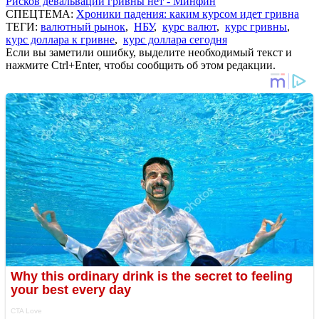
Рисков девальвации гривны нет - Минфин
СПЕЦТЕМА:
Хроники падения: каким курсом идет гривна
ТЕГИ:
валютный рынок
,
НБУ
,
курс валют
,
курс гривны
,
курс доллара к гривне
,
курс доллара сегодня
Если вы заметили ошибку, выделите необходимый текст и
нажмите Ctrl+Enter, чтобы сообщить об этом редакции.