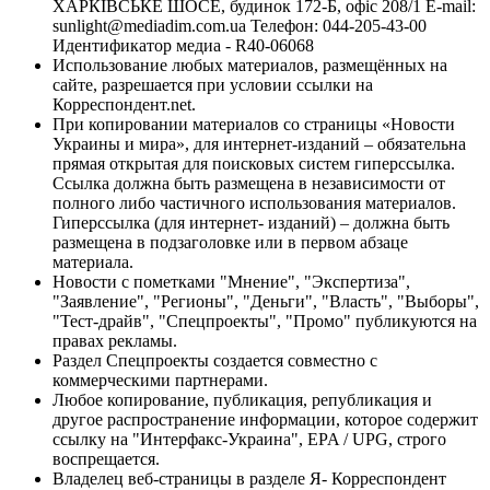
ХАРКІВСЬКЕ ШОСЕ, будинок 172-Б, офіс 208/1 E-mail:
sunlight@mediadim.com.ua
Телефон: 044-205-43-00
Идентификатор медиа - R40-06068
Использование любых материалов, размещённых на
сайте, разрешается при условии ссылки на
Корреспондент.net.
При копировании материалов со страницы «Новости
Украины и мира», для интернет-изданий – обязательна
прямая открытая для поисковых систем гиперссылка.
Ссылка должна быть размещена в независимости от
полного либо частичного использования материалов.
Гиперссылка (для интернет- изданий) – должна быть
размещена в подзаголовке или в первом абзаце
материала.
Новости с пометками "Мнение", "Экспертиза",
"Заявление", "Регионы", "Деньги", "Власть", "Выборы",
"Тест-драйв", "Спецпроекты", "Промо" публикуются на
правах рекламы.
Раздел Спецпроекты создается совместно с
коммерческими партнерами.
Любое копирование, публикация, републикация и
другое распространение информации, которое содержит
ссылку на "Интерфакс-Украина", EPA / UPG, строго
воспрещается.
Владелец веб-страницы в разделе Я- Корреспондент