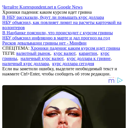
Читайте Korrespondent.net в Google News
Хроники падения: каким курсом идет гривна
В НБУ рассказали, будут ли повышать курс доллара
НБУ объяснил, как повлияет лимит на расчеты карточкой на
волонтеров
В Нацбанке пояснили, что происходит с курсом гривны
НБУ объяснил инфляцию в марте и дал прогноз на год
Рисков девальвации гривны нет - Минфин
СПЕЦТЕМА:
Хроники падения: каким курсом идет гривна
ТЕГИ:
валютный рынок
,
курс валют
,
карантин
,
курс
гривны
,
наличный курс валют
,
курс доллара к гривне
,
наличный курс доллара
,
курс доллара сегодня
Если вы заметили ошибку, выделите необходимый текст и
нажмите Ctrl+Enter, чтобы сообщить об этом редакции.