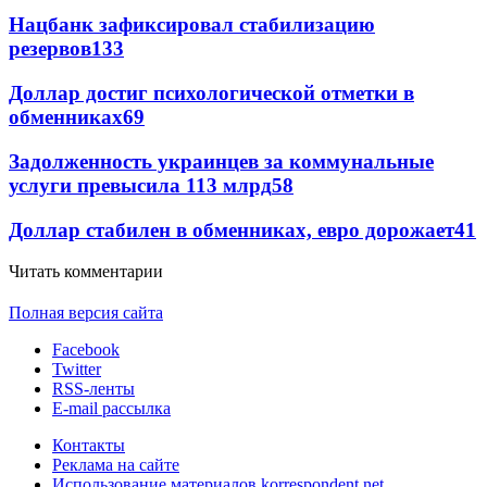
Нацбанк зафиксировал стабилизацию
резервов
133
Доллар достиг психологической отметки в
обменниках
69
Задолженность украинцев за коммунальные
услуги превысила 113 млрд
58
Доллар стабилен в обменниках, евро дорожает
41
Читать комментарии
Полная версия сайта
Facebook
Twitter
RSS-ленты
E-mail рассылка
Контакты
Реклама на сайте
Использование материалов korrespondent.net