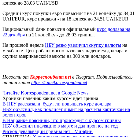
копеек до 28,03 UAH/USD.
Средний курс покупки евро повысился на 21 копейку до 34,01
UAH/EUR, курс продажи - на 18 копеек до 34,51 UAH/EUR.
Национальный банк повысил официальный
курс доллара на
22 декабря
на 21 копейку - до 28,03 гривны.
На прошлой неделе
НБУ резко увеличил скупку валюты
на
межбанке. Центробанк воспользовался падением доллара и
скупил американской валюты на 300 млн долларов.
Новости от
Корреспондент.net
в Telegram. Подписывайтесь
на наш канал
https://t.me/korrespondentnet
Читайте Korrespondent.net в Google News
Хроники падения: каким курсом идет гривна
В НБУ рассказали, будут ли повышать курс доллара
НБУ объяснил, как повлияет лимит на расчеты карточкой на
волонтеров
В Нацбанке пояснили, что происходит с курсом гривны
НБУ объяснил инфляцию в марте и дал прогноз на год
Рисков девальвации гривны нет - Минфин
СПЕЦТЕМА:
Хроники падения: каким курсом идет гривна