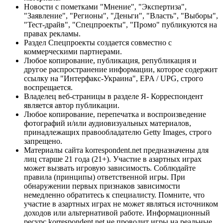
Новости с пометками "Мнение", "Экспертиза",
"Заявление", "Регионы", "Деньги", "Власть", "Выборы",
"Тест-драйв", "Спецпроекты", "Промо" публикуются на
правах рекламы.
Раздел Спецпроекты создается совместно с
коммерческими партнерами.
Любое копирование, публикация, републикация и
другое распространение информации, которое содержит
ссылку на "Интерфакс-Украина", EPA / UPG, строго
воспрещается.
Владелец веб-страницы в разделе Я- Корреспондент
является автор публикации.
Любое копирование, перепечатка и воспроизведение
фотографий и/или аудиовизуальных материалов,
принадлежащих правообладателю Getty Images, строго
запрещено.
Материалы сайта korrespondent.net предназначены для
лиц старше 21 года (21+). Участие в азартных играх
может вызвать игровую зависимость. Соблюдайте
правила (принципы) ответственной игры. При
обнаружении первых признаков зависимости
немедленно обратитесь к специалисту. Помните, что
участие в азартных играх не может являться источником
доходов или альтернативой работе. Информационный
ресурс korrespondent.net не проводит игры на реальные