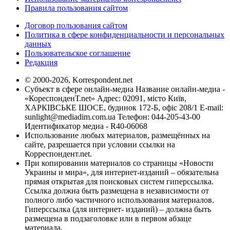
Правила пользования сайтом
Договор пользования сайтом
Политика в сфере конфиденциальности и персональных
данных
Пользовательское соглашение
Редакция
© 2000-2026, Korrespondent.net
Субъект в сфере онлайн-медиа Название онлайн-медиа -
«КореспонденТ.net» Адрес: 02091, місто Київ,
ХАРКІВСЬКЕ ШОСЕ, будинок 172-Б, офіс 208/1 E-mail:
sunlight@mediadim.com.ua
Телефон: 044-205-43-00
Идентификатор медиа - R40-06068
Использование любых материалов, размещённых на
сайте, разрешается при условии ссылки на
Корреспондент.net.
При копировании материалов со страницы «Новости
Украины и мира», для интернет-изданий – обязательна
прямая открытая для поисковых систем гиперссылка.
Ссылка должна быть размещена в независимости от
полного либо частичного использования материалов.
Гиперссылка (для интернет- изданий) – должна быть
размещена в подзаголовке или в первом абзаце
материала.