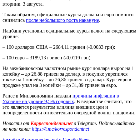
вторник, 3 августа.
Таким образом, официальные курсы доллара и евро немного
снизились
после небольшого роста накануне
.
Нацбанк установил официальные курсы валют на следующем
уровне:
– 100 долларов США – 2684,11 гривен (-0,0033 грн);
– 100 евро – 3189,13 гривен (-0,0119 грн).
На межбанковском валютном рынке курс доллара вырос на 1
копейку – до 26,88 гривен за доллар, в покупке укрепился
также на 1 копейку – до 26,86 гривен за доллар. Курс евро в
продаже упал на 3 копейки – до 31,89 гривен за евро.
Ранее в Минэкономики назвали
причины инфляции в
Украине на уровне 9,5% годовых
. В ведомстве считают, что
это является результатом влияния внешних цен и
неопределенности относительно очередной волны пандемии.
Новости от
Корреспондент.net
в Telegram. Подписывайтесь
на наш канал
https://t.me/korrespondentnet
Читайте Korrespondent.net в Google News