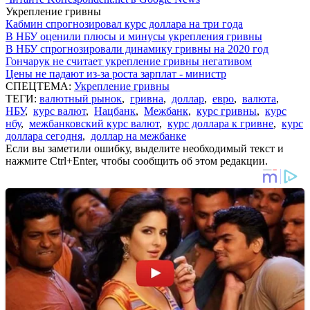
Укрепление гривны
Кабмин спрогнозировал курс доллара на три года
В НБУ оценили плюсы и минусы укрепления гривны
В НБУ спрогнозировали динамику гривны на 2020 год
Гончарук не считает укрепление гривны негативом
Цены не падают из-за роста зарплат - министр
СПЕЦТЕМА:
Укрепление гривны
ТЕГИ:
валютный рынок
,
гривна
,
доллар
,
евро
,
валюта
,
НБУ
,
курс валют
,
Нацбанк
,
Межбанк
,
курс гривны
,
курс
нбу
,
межбанковский курс валют
,
курс доллара к гривне
,
курс
доллара сегодня
,
доллар на межбанке
Если вы заметили ошибку, выделите необходимый текст и
нажмите Ctrl+Enter, чтобы сообщить об этом редакции.