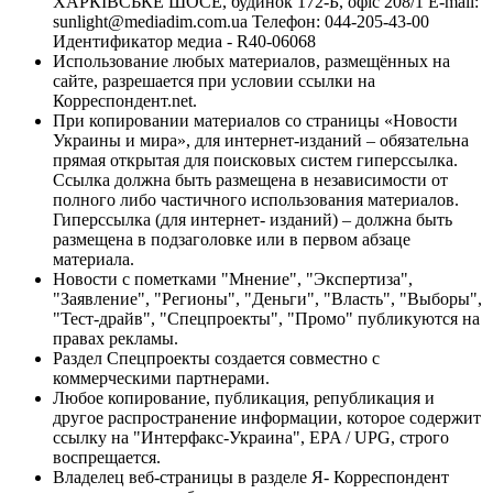
ХАРКІВСЬКЕ ШОСЕ, будинок 172-Б, офіс 208/1 E-mail:
sunlight@mediadim.com.ua
Телефон: 044-205-43-00
Идентификатор медиа - R40-06068
Использование любых материалов, размещённых на
сайте, разрешается при условии ссылки на
Корреспондент.net.
При копировании материалов со страницы «Новости
Украины и мира», для интернет-изданий – обязательна
прямая открытая для поисковых систем гиперссылка.
Ссылка должна быть размещена в независимости от
полного либо частичного использования материалов.
Гиперссылка (для интернет- изданий) – должна быть
размещена в подзаголовке или в первом абзаце
материала.
Новости с пометками "Мнение", "Экспертиза",
"Заявление", "Регионы", "Деньги", "Власть", "Выборы",
"Тест-драйв", "Спецпроекты", "Промо" публикуются на
правах рекламы.
Раздел Спецпроекты создается совместно с
коммерческими партнерами.
Любое копирование, публикация, републикация и
другое распространение информации, которое содержит
ссылку на "Интерфакс-Украина", EPA / UPG, строго
воспрещается.
Владелец веб-страницы в разделе Я- Корреспондент